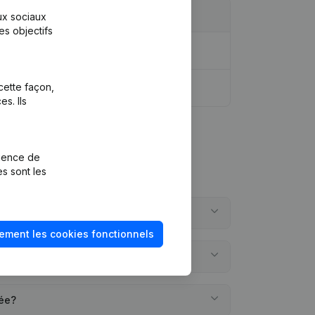
aux sociaux
es objectifs
cette façon,
s. Ils
rience de
es sont les
?
ement les cookies fonctionnels
s?
éée?