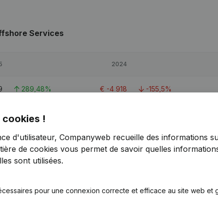
ffshore Services
5
2024
9
289,48%
€
-4 918
-155,5%
6
45,36%
€
20 547
-19,31%
 cookies !
nce d'utilisateur, Companyweb recueille des informations su
1
127,11%
€
15 204
-42,22%
tière de cookies
vous permet de savoir quelles informations
es sont utilisées.
écessaires pour une connexion correcte et efficace au site web et g
Services