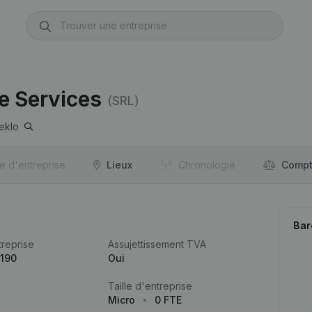
e Services
(SRL)
eklo
re d'entreprise
Lieux
Chronologie
Compt
Bar
reprise
Assujettissement TVA
.190
Oui
Taille d'entreprise
Micro
0 FTE