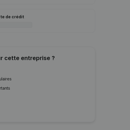
ite de crédit
r cette entreprise ?
ulaires
rtants