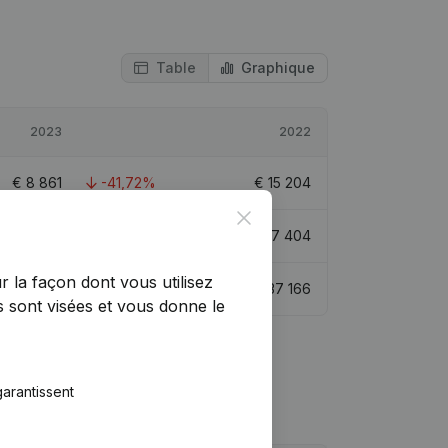
Table
Graphique
2023
2022
€
8 861
-41,72%
€
15 204
Close
€
25 465
46,32%
€
17 404
r la façon dont vous utilisez
€
26 315
-29,2%
€
37 166
 sont visées et vous donne le
arantissent