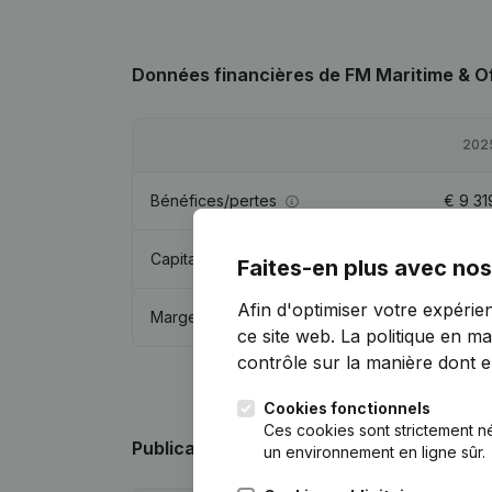
Données financières
de FM Maritime & O
202
Bénéfices/pertes
€
9 31
Capitaux propres
€
29 86
Faites-en plus avec nos
Afin d'optimiser votre expérie
Marge brute
€
34 53
ce site web.
La politique en ma
contrôle sur la manière dont ell
Cookies fonctionnels
Ces cookies sont strictement n
Publications
de FM Maritime & Offshore 
un environnement en ligne sûr.