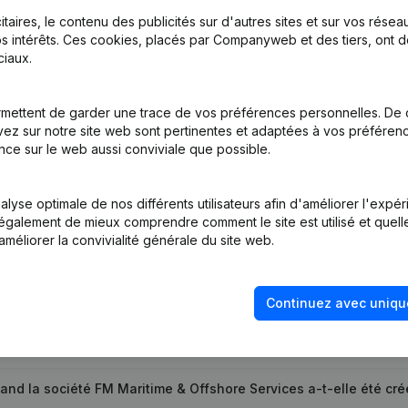
itaires, le contenu des publicités sur d'autres sites et sur vos rése
s intérêts. Ces cookies, placés par Companyweb et des tiers, ont d
iaux.
mettent de garder une trace de vos préférences personnelles. De 
tion (Nouvelle Personne Morale, Ouverture Succursale, etc...)
(NL)
ez sur notre site web sont pertinentes et adaptées à vos préférence
nce sur le web aussi conviviale que possible.
lyse optimale de nos différents utilisateurs afin d'améliorer l'expé
nt également de mieux comprendre comment le site est utilisé et quell
améliorer la convivialité générale du site web.
Quel est le numéro de TVA de FM Maritime & Offshore Services
Continuez avec uniqu
uel est l'identifiant PEPPOL de FM Maritime & Offshore Service
and la société FM Maritime & Offshore Services a-t-elle été cr