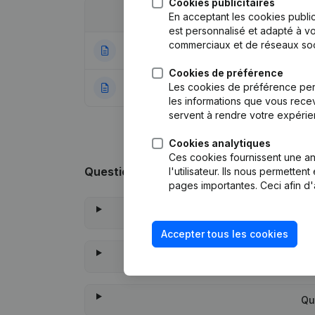
Cookies publicitaires
Date
Publication
En acceptant les cookies public
est personnalisé et adapté à vo
commerciaux et de réseaux soc
25-11-2022
Divers - But
Cookies de préférence
Les cookies de préférence per
24-08-2021
Rubrique Constitu
les informations que vous recev
servent à rendre votre expérie
Cookies analytiques
Ces cookies fournissent une ana
Questions fréquemment posées
l'utilisateur. Ils nous permette
pages importantes. Ceci afin d'
Accepter tous les cookies
Q
Qu