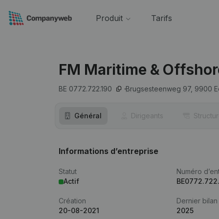
Produit
Tarifs
FM Maritime & Offshor
BE 0772.722.190
Brugsesteenweg 97,
9900
E
Général
Dirigeants
Structu
Informations d’entreprise
Statut
Numéro d’ent
Actif
BE0772.722
Création
Dernier bilan
20-08-2021
2025