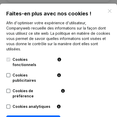
Clo
Faites-en plus avec nos cookies !
Afin d'optimiser votre expérience d'utilisateur,
Publications
de Caleis
Companyweb recueille des informations sur la façon dont
vous utilisez ce site web.
La politique en matière de cookies
vous permet de savoir quelles informations sont visées et
Date
Publication
vous donne le contrôle sur la manière dont elles sont
utilisées.
Rubrique Constitution (Nouvelle
23-07-2021
Personne Morale, Ouverture
Cookies
Succursale, etc...)
(NL)
fonctionnels
Cookies
publicitaires
Cookies de
Questions fréquemment posées
préférence
Cookies analytiques
Quel est le numéro de TVA de Caleis?