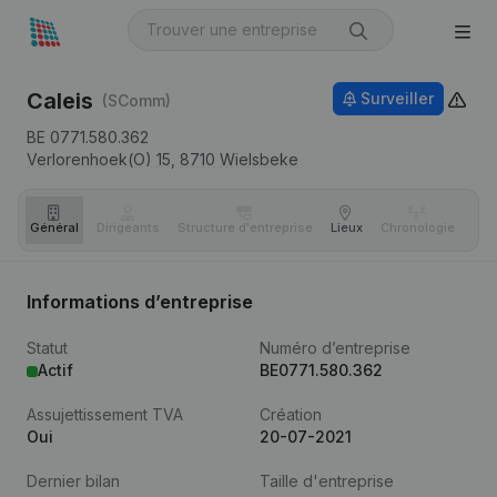
Caleis
Surveiller
(SComm)
BE 0771.580.362
Verlorenhoek(O) 15,
8710
Wielsbeke
Général
Dirigeants
Structure d'entreprise
Lieux
Chronologie
Com
Informations d’entreprise
Statut
Numéro d’entreprise
Actif
BE0771.580.362
Assujettissement TVA
Création
Oui
20-07-2021
Dernier bilan
Taille d'entreprise