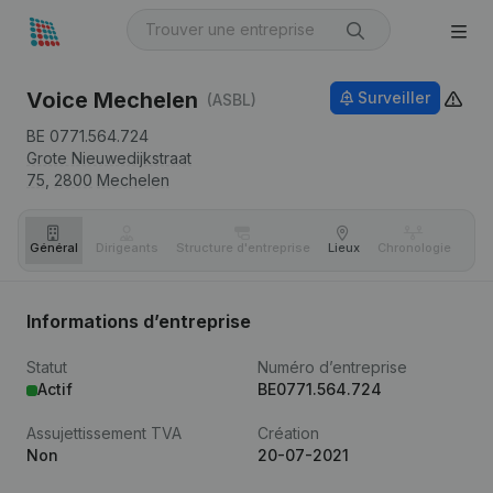
Voice Mechelen
Surveiller
(ASBL)
BE 0771.564.724
Grote Nieuwedijkstraat
75,
2800
Mechelen
Général
Dirigeants
Structure d'entreprise
Lieux
Chronologie
Com
Informations d’entreprise
Statut
Numéro d’entreprise
Actif
BE0771.564.724
Assujettissement TVA
Création
Non
20-07-2021