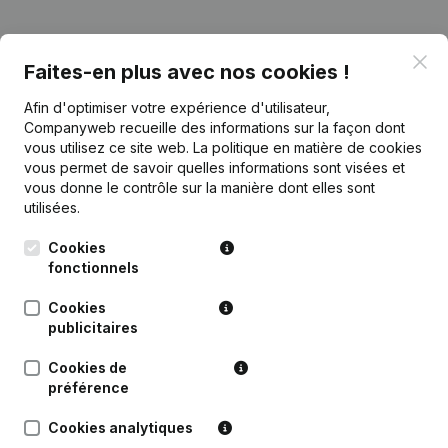
Publications
de Voice Mechelen
Clo
Faites-en plus avec nos cookies !
Afin d'optimiser votre expérience d'utilisateur,
Date
Publication
Companyweb recueille des informations sur la façon dont
vous utilisez ce site web.
La politique en matière de cookies
vous permet de savoir quelles informations sont visées et
Rubrique Constitution (Nouvelle
29-07-2021
Personne Morale, Ouverture
vous donne le contrôle sur la manière dont elles sont
Succursale, etc...)
(NL)
utilisées.
Cookies
fonctionnels
Cookies
Questions fréquemment posées
publicitaires
Cookies de
Quel est le numéro d'entreprise de Voice
préférence
Mechelen?
Cookies analytiques