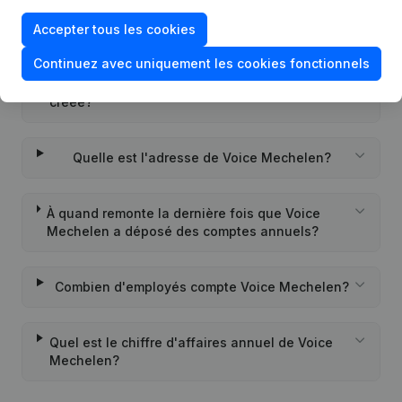
Quel est l'identifiant PEPPOL de Voice
Mechelen?
Accepter tous les cookies
Continuez avec uniquement les cookies fonctionnels
Quand la société Voice Mechelen a-t-elle été
créée?
Quelle est l'adresse de Voice Mechelen?
À quand remonte la dernière fois que Voice
Mechelen a déposé des comptes annuels?
Combien d'employés compte Voice Mechelen?
Quel est le chiffre d'affaires annuel de Voice
Mechelen?