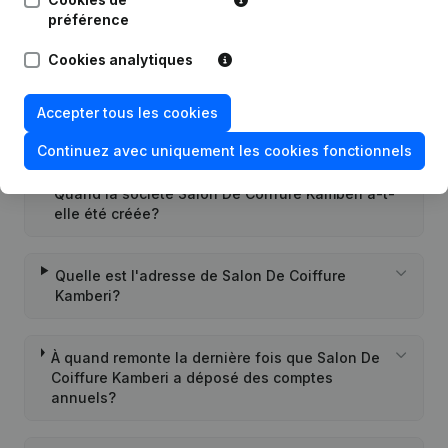
préférence
Quel est le numéro de TVA de Salon De Coiffure
Kamberi?
Cookies analytiques
Quel est l'identifiant PEPPOL de Salon De
Accepter tous les cookies
Coiffure Kamberi?
Continuez avec uniquement les cookies fonctionnels
Quand la société Salon De Coiffure Kamberi a-t-
elle été créée?
Quelle est l'adresse de Salon De Coiffure
Kamberi?
À quand remonte la dernière fois que Salon De
Coiffure Kamberi a déposé des comptes
annuels?