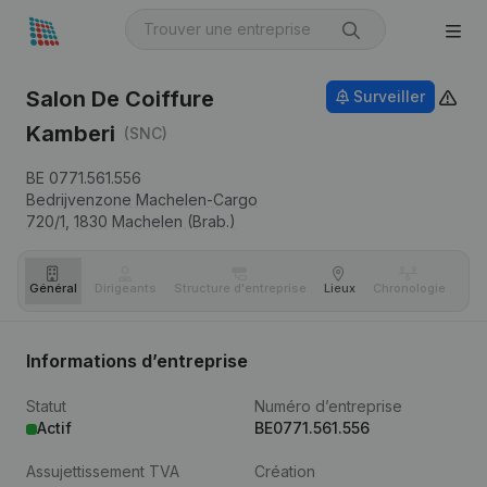
Salon De Coiffure
Surveiller
Kamberi
(SNC)
BE 0771.561.556
Bedrijvenzone Machelen-Cargo
720/1,
1830
Machelen (Brab.)
Général
Dirigeants
Structure d'entreprise
Lieux
Chronologie
Com
Informations d’entreprise
Statut
Numéro d’entreprise
Actif
BE0771.561.556
Assujettissement TVA
Création