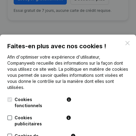
Essai gratuit de 7 jours, aucune carte de crédit requise.
Clo
Faites-en plus avec nos cookies !
Publications
de Salon De Coiffure Kamberi
Afin d'optimiser votre expérience d'utilisateur,
Companyweb recueille des informations sur la façon dont
Date
Publication
vous utilisez ce site web.
La politique en matière de cookies
vous permet de savoir quelles informations sont visées et
vous donne le contrôle sur la manière dont elles sont
Rubrique Constitution (Nouvelle
22-07-2021
Personne Morale, Ouverture
utilisées.
Succursale, etc...)
(NL)
Cookies
fonctionnels
Cookies
publicitaires
Questions fréquemment posées
Cookies de