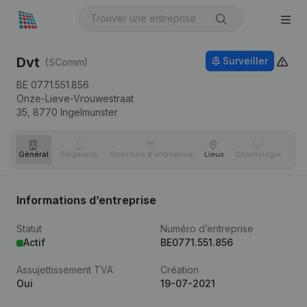
Dvt
Surveiller
(SComm)
BE 0771.551.856
Onze-Lieve-Vrouwestraat
35,
8770
Ingelmunster
Général
Dirigeants
Structure d'entreprise
Lieux
Chronologie
Com
Informations d’entreprise
Statut
Numéro d’entreprise
Actif
BE0771.551.856
Assujettissement TVA
Création
Oui
19-07-2021