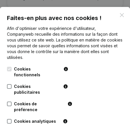
Clo
Faites-en plus avec nos cookies !
Afin d'optimiser votre expérience d'utilisateur,
Companyweb recueille des informations sur la façon dont
Publications
de Dvt
vous utilisez ce site web.
La politique en matière de cookies
vous permet de savoir quelles informations sont visées et
vous donne le contrôle sur la manière dont elles sont
Date
Publication
utilisées.
Rubrique Constitution (Nouvelle
Cookies
30-07-2021
Personne Morale, Ouverture
fonctionnels
Succursale, etc...)
(NL)
Cookies
publicitaires
Cookies de
préférence
Questions fréquemment posées
Cookies analytiques
Quel est le numéro de TVA de Dvt?