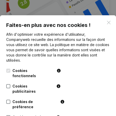
Clo
Faites-en plus avec nos cookies !
Afin d'optimiser votre expérience d'utilisateur,
Companyweb recueille des informations sur la façon dont
Vous recherchez plus
vous utilisez ce site web.
La politique en matière de cookies
d’informations sur cette entreprise
vous permet de savoir quelles informations sont visées et
?
vous donne le contrôle sur la manière dont elles sont
utilisées.
Consulter la santé en un coup d'oeil
Cookies
Choisissez des informations rapides ou des détails
fonctionnels
granulaires
Cookies
Recevez des mises à jour sur les développements
publicitaires
importants
Cookies de
Essayer gratuitement
Découvrir plus
préférence
Essai gratuit de 7 jours, aucune carte de crédit requise.