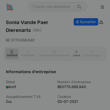
Sonia Vande Paer
Surveiller
Dierenarts
(SRL)
BE 0770.699.840
Général
Dirigeants
Structure d'entreprise
Lieux
Chronologie
Com
Informations d’entreprise
Statut
Numéro d’entreprise
Actif
BE0770.699.840
Assujettissement TVA
Création
Oui
03-07-2021