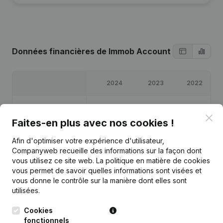
Données financières
de Immob Account
2024
2023
2022
Bénéfices/pertes
€
3 833
€
22 058
€
6 867
Clo
Faites-en plus avec nos cookies !
Capitaux propres
€
35 758
€
31 925
€
9 867
Afin d'optimiser votre expérience d'utilisateur,
Companyweb recueille des informations sur la façon dont
Marge brute
€
17 216
€
25 135
€
7 541
vous utilisez ce site web.
La politique en matière de cookies
vous permet de savoir quelles informations sont visées et
vous donne le contrôle sur la manière dont elles sont
utilisées.
Cookies
Publications
de Immob Account
fonctionnels