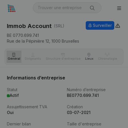
Immob Account
Surveiller
(SRL)
BE 0770.699.741
Rue de la Pépinière 12,
1000
Bruxelles
Général
Dirigeants
Structure d'entreprise
Lieux
Chronologie
Com
Informations d’entreprise
Statut
Numéro d’entreprise
Actif
BE0770.699.741
Assujettissement TVA
Création
Oui
03-07-2021
Dernier bilan
Taille d'entreprise