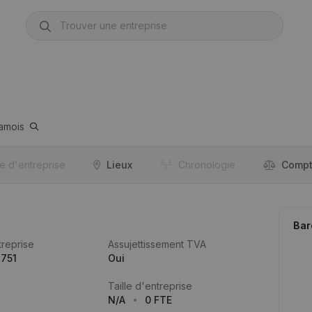
amois
re d'entreprise
Lieux
Chronologie
Compt
Bar
reprise
Assujettissement TVA
.751
Oui
Taille d'entreprise
N/A
0 FTE