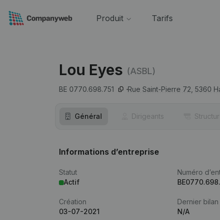
Produit
Tarifs
Lou Eyes
(ASBL)
BE 0770.698.751
Rue Saint-Pierre 72,
5360
H
Général
Dirigeants
Structu
Informations d’entreprise
Statut
Numéro d’ent
Actif
BE0770.698
Création
Dernier bilan
03-07-2021
N/A