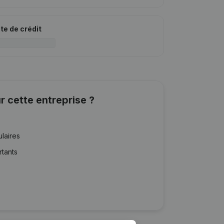
ite de crédit
r cette entreprise ?
ulaires
rtants