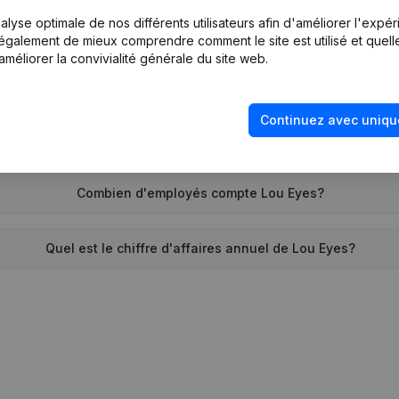
lyse optimale de nos différents utilisateurs afin d'améliorer l'expé
Quand la société Lou Eyes a-t-elle été créée?
nt également de mieux comprendre comment le site est utilisé et quell
améliorer la convivialité générale du site web.
Quelle est l'adresse de Lou Eyes?
Continuez avec uniqu
 remonte la dernière fois que Lou Eyes a déposé des comptes 
Combien d'employés compte Lou Eyes?
Quel est le chiffre d'affaires annuel de Lou Eyes?