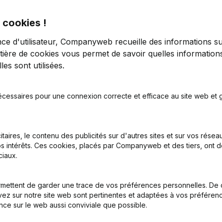
 cookies !
nce d'utilisateur, Companyweb recueille des informations su
tière de cookies
vous permet de savoir quelles informations
es sont utilisées.
tion (Nouvelle Personne Morale, Ouverture Succursale, etc...)
écessaires pour une connexion correcte et efficace au site web et g
itaires, le contenu des publicités sur d'autres sites et sur vos rése
s intérêts. Ces cookies, placés par Companyweb et des tiers, ont d
iaux.
Quel est le numéro de TVA de Lou Eyes?
mettent de garder une trace de vos préférences personnelles. De 
ez sur notre site web sont pertinentes et adaptées à vos préférence
nce sur le web aussi conviviale que possible.
Quel est l'identifiant PEPPOL de Lou Eyes?