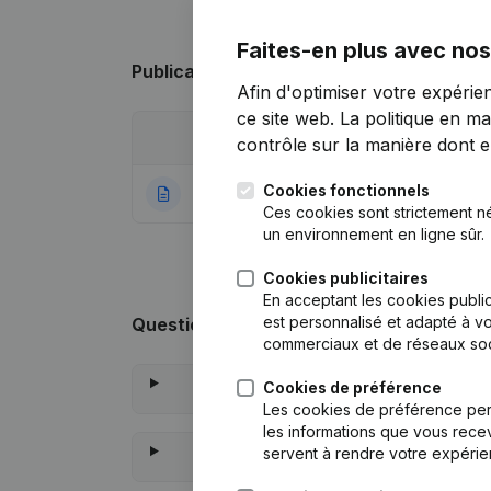
Faites-en plus avec nos
Publications
de Lou Eyes
Afin d'optimiser votre expérie
ce site web.
La politique en ma
Date
Publication
contrôle sur la manière dont ell
Cookies fonctionnels
07-07-2021
Rubrique Constitu
Ces cookies sont strictement n
un environnement en ligne sûr.
Cookies publicitaires
En acceptant les cookies public
est personnalisé et adapté à vo
Questions fréquemment posées
commerciaux et de réseaux soc
Cookies de préférence
Les cookies de préférence per
les informations que vous recev
servent à rendre votre expérie