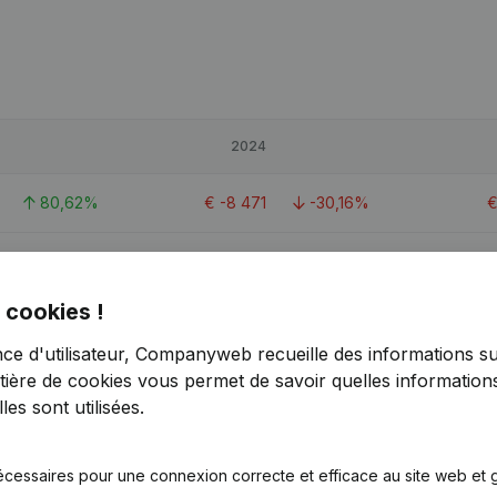
2024
80,62%
€
-8 471
-30,16%
-13,44%
€
-12 210
-226,58%
 cookies !
-3,15%
€
-1 624
74,6%
nce d'utilisateur, Companyweb recueille des informations su
tière de cookies
vous permet de savoir quelles informations
es sont utilisées.
écessaires pour une connexion correcte et efficace au site web et g