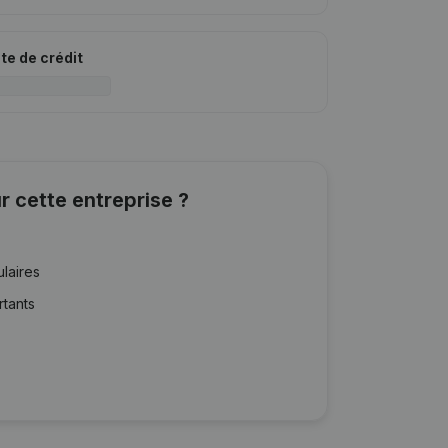
ite de crédit
r cette entreprise ?
ulaires
rtants