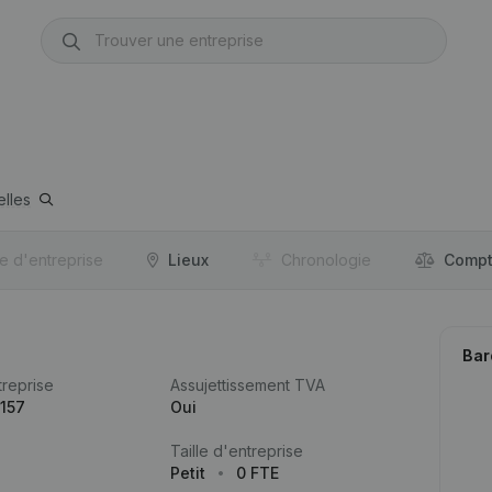
elles
re d'entreprise
Lieux
Chronologie
Compt
Bar
reprise
Assujettissement TVA
157
Oui
Taille d'entreprise
Petit
0 FTE