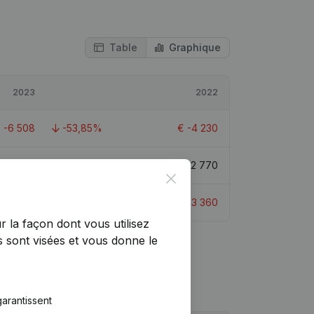
Table
Graphique
2023
2022
€
-6 508
-53,85%
€
-4 230
€
-3 739
-234,99%
€
2 770
Close
€
-6 392
-90,23%
€
-3 360
r la façon dont vous utilisez
 sont visées et vous donne le
arantissent