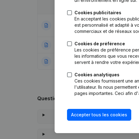
un environnement en ligne sûr.
Date
Publication
Cookies publicitaires
En acceptant les cookies public
Statuts (Traducti
est personnalisé et adapté à vo
04-07-2023
Assemblée génér
commerciaux et de réseaux soc
Cookies de préférence
29-03-2022
Capital, Actions 
Les cookies de préférence per
les informations que vous recev
07-07-2021
Rubrique Constitu
servent à rendre votre expérie
Cookies analytiques
Ces cookies fournissent une ana
l'utilisateur. Ils nous permette
pages importantes. Ceci afin d'
Questions fréquemment posées
Accepter tous les cookies