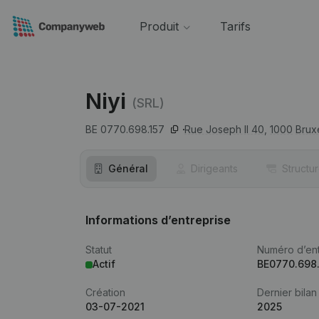
Produit
Tarifs
Niyi
(SRL)
BE 0770.698.157
Rue Joseph II 40,
1000
Brux
Général
Dirigeants
Structu
Informations d’entreprise
Statut
Numéro d’ent
Actif
BE0770.698.
Création
Dernier bilan
03-07-2021
2025