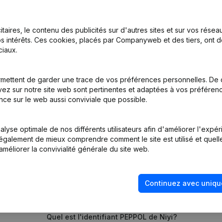
itaires, le contenu des publicités sur d'autres sites et sur vos rése
on, Coordination, Autres Modifications, …) - Denomination - Siège So
s intérêts. Ces cookies, placés par Companyweb et des tiers, ont d
ale
iaux.
- Demissions, Nominations
mettent de garder une trace de vos préférences personnelles. De 
ez sur notre site web sont pertinentes et adaptées à vos préférence
tion (Nouvelle Personne Morale, Ouverture Succursale, etc...)
nce sur le web aussi conviviale que possible.
lyse optimale de nos différents utilisateurs afin d'améliorer l'expé
nt également de mieux comprendre comment le site est utilisé et quell
améliorer la convivialité générale du site web.
Continuez avec uniqu
Quel est le numéro de TVA de Niyi?
Quel est l'identifiant PEPPOL de Niyi?