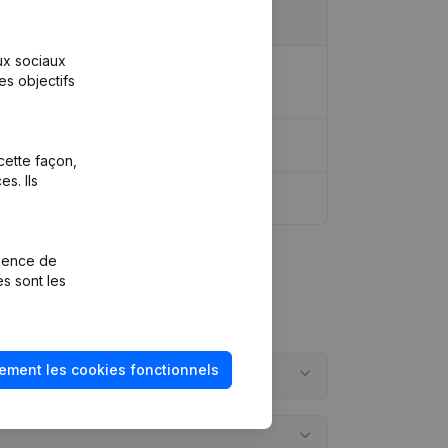
aux sociaux
cial - But - Demissions, Nominations -
es objectifs
cette façon,
s. Ils
rience de
es sont les
ement les cookies fonctionnels