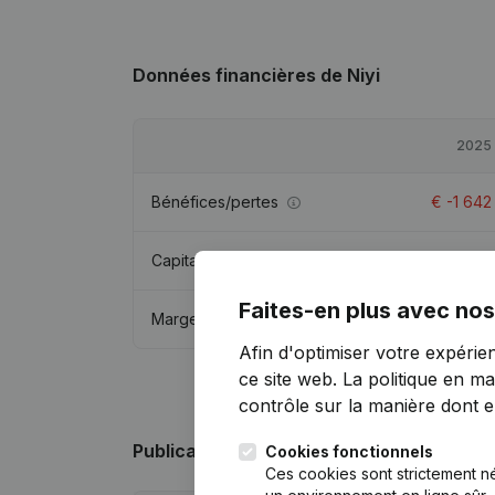
Données financières
de Niyi
2025
Bénéfices/pertes
€
-1 642
Capitaux propres
€
-13 851
Faites-en plus avec nos
Marge brute
€
-1 675
Afin d'optimiser votre expérie
ce site web.
La politique en ma
contrôle sur la manière dont ell
Publications
de Niyi
Cookies fonctionnels
Ces cookies sont strictement n