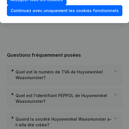
Continuez avec uniquement les cookies fonctionnels
Rubrique Constitution (Nouvelle
06-07-2021
Personne Morale, Ouverture
Succursale, etc...)
(NL)
Questions fréquemment posées
Quel est le numéro de TVA de Huysewinkel
Waasmunster?
Quel est l'identifiant PEPPOL de Huysewinkel
Waasmunster?
Quand la société Huysewinkel Waasmunster a-
t-elle été créée?