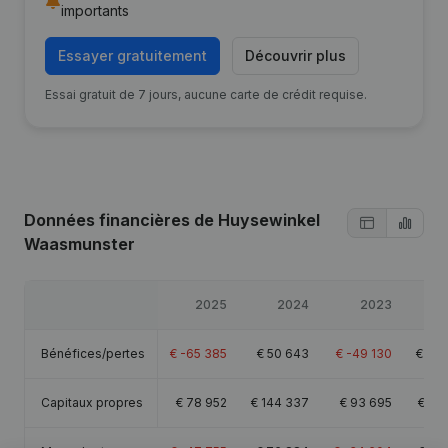
importants
Essayer gratuitement
Découvrir plus
Essai gratuit de 7 jours, aucune carte de crédit requise.
Données financières
de Huysewinkel
Waasmunster
2025
2024
2023
Bénéfices/pertes
€
-65 385
€
50 643
€
-49 130
€
107
Capitaux propres
€
78 952
€
144 337
€
93 695
€
142