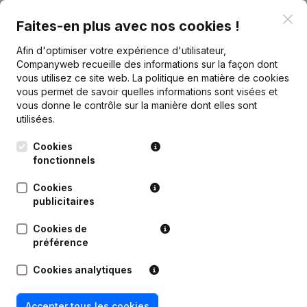
Marge brute
€
-47 755
€
76 884
€
-34 604
€
154
Clo
Faites-en plus avec nos cookies !
Afin d'optimiser votre expérience d'utilisateur,
Companyweb recueille des informations sur la façon dont
vous utilisez ce site web.
La politique en matière de cookies
Publications
de Huysewinkel Waasmunster
vous permet de savoir quelles informations sont visées et
vous donne le contrôle sur la manière dont elles sont
utilisées.
Date
Publication
Cookies
11-09-2023
Demissions - Nominations
(NL)
fonctionnels
Cookies
Appellation - But - Capital - Actions -
publicitaires
Assemblée générale - Statuts
(Traduction, Coordination, Autres
26-06-2023
Modifications, …) - Rubrique
Cookies de
Restructuration (Fusion, Scission,
préférence
Transfert Patrimoine, etc...)
(NL)
Cookies analytiques
Rubrique Restructuration (Fusion,
18-04-2023
Scission, Transfert Patrimoine, etc...)
(NL)
Accepter tous les cookies