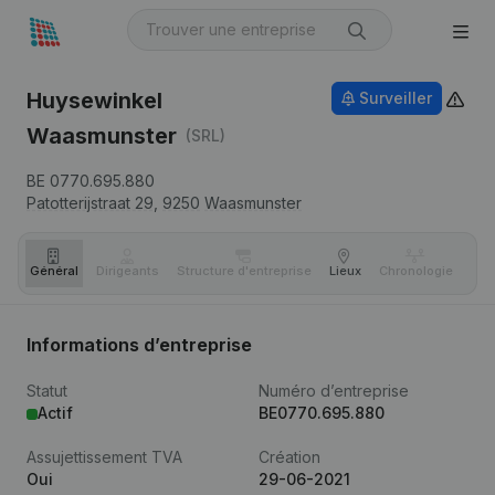
Huysewinkel
Surveiller
Waasmunster
(SRL)
BE 0770.695.880
Patotterijstraat 29,
9250
Waasmunster
Général
Dirigeants
Structure d'entreprise
Lieux
Chronologie
Com
Informations d’entreprise
Statut
Numéro d’entreprise
Actif
BE0770.695.880
Assujettissement TVA
Création
Oui
29-06-2021