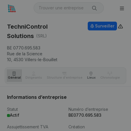
TechniControl
Surveiller
Solutions
(SRL)
BE 0770.695.583
Rue de la Science
10,
4530
Villers-le-Bouillet
Général
Dirigeants
Structure d'entreprise
Lieux
Chronologie
Com
Informations d’entreprise
Statut
Numéro d’entreprise
Actif
BE0770.695.583
Assujettissement TVA
Création