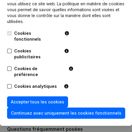
vous utilisez ce site web.
La politique en matière de cookies
Personnel
2
2
1,5
vous permet de savoir quelles informations sont visées et
vous donne le contrôle sur la manière dont elles sont
utilisées.
Cookies
Publications
de TechniControl Solutions
fonctionnels
Cookies
Date
Publication
publicitaires
Cookies de
19-03-2025
Siège Social
préférence
Rubrique Constitution (Nouvelle
Cookies analytiques
06-07-2021
Personne Morale, Ouverture
Succursale, etc...)
Accepter tous les cookies
Continuez avec uniquement les cookies fonctionnels
Questions fréquemment posées