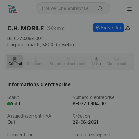
D.H. MOBILE
Surveiller
(SComm)
BE 0770.694.001
Daglandstraat 9,
8800
Roeselare
Général
Dirigeants
Structure d'entreprise
Lieux
Chronologie
Com
Informations d’entreprise
Statut
Numéro d’entreprise
Actif
BE0770.694.001
Assujettissement TVA
Création
Oui
29-06-2021
Dernier bilan
Taille d'entreprise