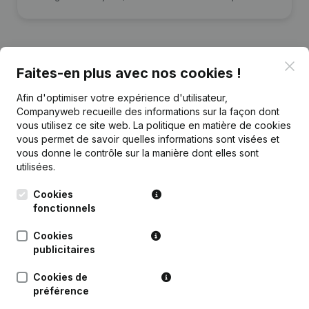
Clo
Faites-en plus avec nos cookies !
Publications
de D.H. MOBILE
Afin d'optimiser votre expérience d'utilisateur,
Companyweb recueille des informations sur la façon dont
vous utilisez ce site web.
Date
Publication
La politique en matière de cookies
vous permet de savoir quelles informations sont visées et
vous donne le contrôle sur la manière dont elles sont
12-11-2021
Siège Social
(NL)
utilisées.
Rubrique Constitution (Nouvelle
Cookies
06-07-2021
Personne Morale, Ouverture
fonctionnels
Succursale, etc...)
(NL)
Cookies
publicitaires
Cookies de
préférence
Questions fréquemment posées