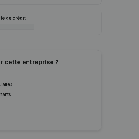
ite de crédit
r cette entreprise ?
ulaires
rtants