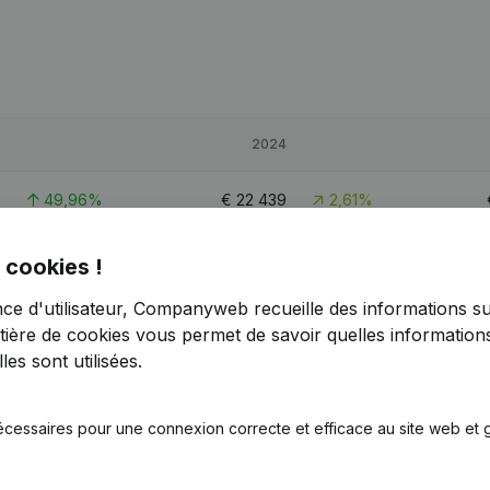
5
2024
9
49,96%
€
22 439
2,61%
3
-79,97%
€
107 975
26,23%
 cookies !
nce d'utilisateur, Companyweb recueille des informations su
4
82,72%
€
34 241
-8,52%
tière de cookies
vous permet de savoir quelles informations
es sont utilisées.
écessaires pour une connexion correcte et efficace au site web et g