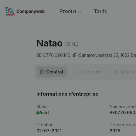
Produit
Tarifs
Natao
(SRL)
BE 0770.690.140
Sanatoriumstraat 35,
1652
Be
Général
Dirigeants
Structu
Informations d’entreprise
Statut
Numéro d’ent
Actif
BE0770.690
Création
Dernier bilan
02-07-2021
2025