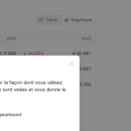
Table
Graphique
2023
2022
€
21 869
-63,95%
€
60 667
Close
€
85 536
34,35%
€
63 667
r la façon dont vous utilisez
€
37 430
-55,28%
€
83 706
 sont visées et vous donne le
arantissent