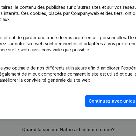
itaires, le contenu des publicités sur d'autres sites et sur vos rése
s intérêts. Ces cookies, placés par Companyweb et des tiers, ont d
iaux.
mettent de garder une trace de vos préférences personnelles. De 
tion (Nouvelle Personne Morale, Ouverture Succursale, etc...)
(NL)
ez sur notre site web sont pertinentes et adaptées à vos préférence
nce sur le web aussi conviviale que possible.
lyse optimale de nos différents utilisateurs afin d'améliorer l'expé
nt également de mieux comprendre comment le site est utilisé et quell
améliorer la convivialité générale du site web.
Quel est le numéro de TVA de Natao?
Continuez avec uniqu
Quel est l'identifiant PEPPOL de Natao?
Quand la société Natao a-t-elle été créée?