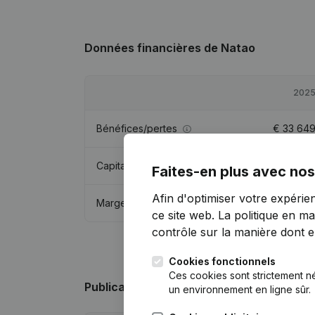
Données financières
de Natao
202
Bénéfices/pertes
€
33 64
Capitaux propres
€
21 62
Faites-en plus avec nos
Afin d'optimiser votre expérie
Marge brute
€
62 56
ce site web.
La politique en ma
contrôle sur la manière dont ell
Cookies fonctionnels
Ces cookies sont strictement n
Publications
de Natao
un environnement en ligne sûr.