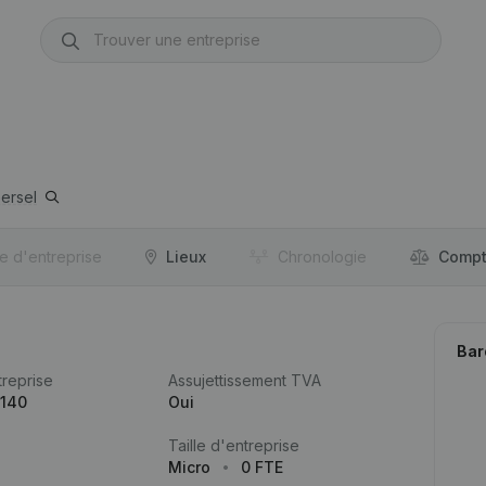
ersel
re d'entreprise
Lieux
Chronologie
Compt
Bar
reprise
Assujettissement TVA
.140
Oui
Taille d'entreprise
Micro
0 FTE