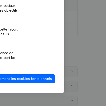
aux sociaux
es objectifs
cette façon,
s. Ils
rience de
es sont les
ement les cookies fonctionnels