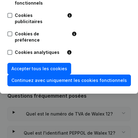
fonctionnels
Cookies
Publications
de Walex 12
publicitaires
Cookies de
Date
Publication
préférence
Rubrique Constitution (Nouvelle
Cookies analytiques
06-07-2021
Personne Morale, Ouverture
Succursale, etc...)
Accepter tous les cookies
Continuez avec uniquement les cookies fonctionnels
Questions fréquemment posées
Quel est le numéro de TVA de Walex 12?
Quel est l'identifiant PEPPOL de Walex 12?