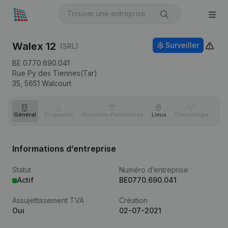
Walex 12
Surveiller
(SRL)
BE 0770.690.041
Rue Py des Tiennes(Tar)
35,
5651
Walcourt
Général
Dirigeants
Structure d'entreprise
Lieux
Chronologie
Com
Informations d’entreprise
Statut
Numéro d’entreprise
Actif
BE0770.690.041
Assujettissement TVA
Création
Oui
02-07-2021