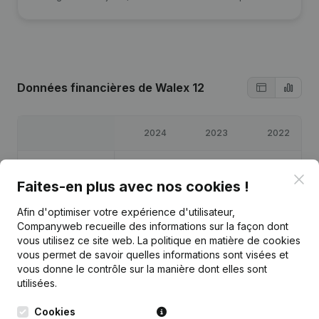
Données financières
de Walex 12
2024
2023
2022
Bénéfices/pertes
€
36 683
€
61 363
€
135 315
Clo
Faites-en plus avec nos cookies !
Capitaux propres
€
333 362
€
296 679
€
235 315
Afin d'optimiser votre expérience d'utilisateur,
Companyweb recueille des informations sur la façon dont
Marge brute
€
237 259
€
209 710
€
289 894
vous utilisez ce site web.
La politique en matière de cookies
vous permet de savoir quelles informations sont visées et
vous donne le contrôle sur la manière dont elles sont
Personnel
1,4
0,8
0,8
utilisées.
Cookies