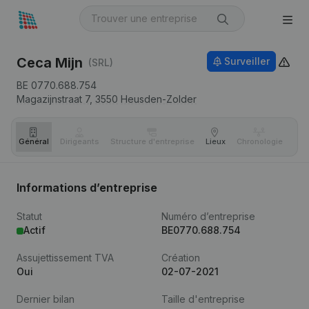
Ceca Mijn
Surveiller
(SRL)
BE 0770.688.754
Magazijnstraat 7,
3550
Heusden-Zolder
Général
Dirigeants
Structure d'entreprise
Lieux
Chronologie
Com
Informations d’entreprise
Statut
Numéro d’entreprise
Actif
BE0770.688.754
Assujettissement TVA
Création
Oui
02-07-2021
Dernier bilan
Taille d'entreprise