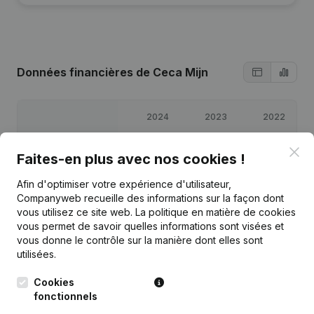
Données financières
de Ceca Mijn
2024
2023
2022
Clo
Bénéfices/pertes
€
-47 165
€
25 591
€
-11 821
Faites-en plus avec nos cookies !
Afin d'optimiser votre expérience d'utilisateur,
Capitaux propres
€
26 605
€
73 770
€
48 179
Companyweb recueille des informations sur la façon dont
vous utilisez ce site web.
La politique en matière de cookies
Marge brute
€
16 917
€
65 229
€
30 356
vous permet de savoir quelles informations sont visées et
vous donne le contrôle sur la manière dont elles sont
utilisées.
Cookies
fonctionnels
Publications
de Ceca Mijn