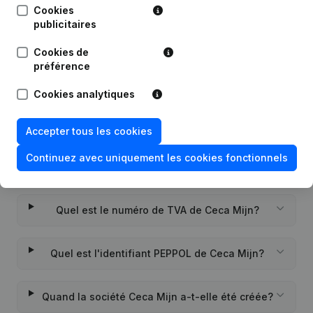
Cookies
publicitaires
Date
Publication
Cookies de
Rubrique Constitution (Nouvelle
préférence
06-07-2021
Personne Morale, Ouverture
Succursale, etc...)
(NL)
Cookies analytiques
Accepter tous les cookies
Continuez avec uniquement les cookies fonctionnels
Questions fréquemment posées
Quel est le numéro de TVA de Ceca Mijn?
Quel est l'identifiant PEPPOL de Ceca Mijn?
Quand la société Ceca Mijn a-t-elle été créée?