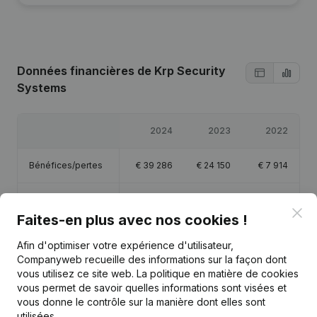
Données financières
de Krp Security
Systems
2024
2023
2022
Bénéfices/pertes
€
39 286
€
24 150
€
7 914
Capitaux propres
€
83 849
€
44 563
€
20 414
Clo
Faites-en plus avec nos cookies !
Marge brute
€
792 641
€
33 286
€
12 913
Afin d'optimiser votre expérience d'utilisateur,
Companyweb recueille des informations sur la façon dont
Personnel
11,2
vous utilisez ce site web.
La politique en matière de cookies
vous permet de savoir quelles informations sont visées et
vous donne le contrôle sur la manière dont elles sont
utilisées.