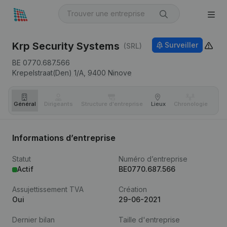
Krp Security Systems
Surveiller
(SRL)
BE 0770.687.566
Krepelstraat(Den) 1/A,
9400
Ninove
Général
Dirigeants
Structure d'entreprise
Lieux
Chronologie
Com
Informations d’entreprise
Statut
Numéro d’entreprise
Actif
BE0770.687.566
Assujettissement TVA
Création
Oui
29-06-2021
Dernier bilan
Taille d'entreprise