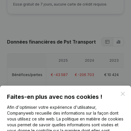
Essai gratuit de 7 jours, aucune carte de crédit requise.
Données financières
de Pst Transport
2025
2024
2023
Bénéfices/pertes
€
-43 587
€
-206 703
€
10 424
Chiffre d'affaires
€
249 437
-
-
Clo
Faites-en plus avec nos cookies !
Capitaux propres
€
-197 220
€
-153 633
€
53 069
Afin d'optimiser votre expérience d'utilisateur,
Companyweb recueille des informations sur la façon dont
Marge brute
€
49 326
€
362 948
€
407 749
€
4
vous utilisez ce site web.
La politique en matière de cookies
vous permet de savoir quelles informations sont visées et
vous donne le contrôle sur la manière dont elles sont