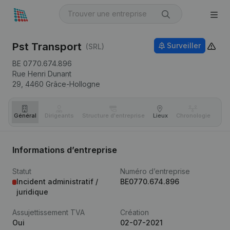
Pst Transport
Surveiller
(SRL)
BE 0770.674.896
Rue Henri Dunant
29,
4460
Grâce-Hollogne
Général
Dirigeants
Structure d'entreprise
Lieux
Chronologie
Com
Informations d’entreprise
Statut
Numéro d’entreprise
Incident administratif /
BE0770.674.896
juridique
Assujettissement TVA
Création
Oui
02-07-2021