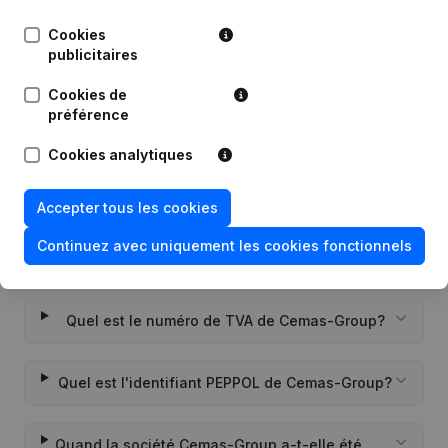
Publications
de Cemas-Group
Cookies
publicitaires
Date
Publication
Cookies de
Rubrique Constitution (Nouvelle
préférence
06-07-2021
Personne Morale, Ouverture
Succursale, etc...)
(NL)
Cookies analytiques
Accepter tous les cookies
Continuez avec uniquement les cookies fonctionnels
Questions fréquemment posées
Quel est le numéro de TVA de Cemas-Group?
Quel est l'identifiant PEPPOL de Cemas-Group?
Quand la société Cemas-Group a-t-elle été