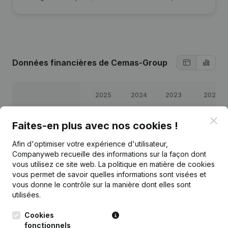
Données financières
de Cemas-Group
2025
2024
2023
2022
Clo
Bénéfices/pertes
€
7 226
€
7 533
€
6 871
€
-7 428
Faites-en plus avec nos cookies !
Afin d'optimiser votre expérience d'utilisateur,
Capitaux propres
€
15 402
€
8 176
€
643
€
-6 228
Companyweb recueille des informations sur la façon dont
vous utilisez ce site web.
La politique en matière de cookies
Marge brute
€
10 854
€
11 537
€
7 543
€
-6 076
vous permet de savoir quelles informations sont visées et
vous donne le contrôle sur la manière dont elles sont
utilisées.
Cookies
fonctionnels