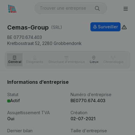
Cemas-Group
Surveiller
(SRL)
BE 0770.674.403
Kretbosstraat 52,
2280
Grobbendonk
Général
Dirigeants
Structure d'entreprise
Lieux
Chronologie
Com
Informations d’entreprise
Statut
Numéro d’entreprise
Actif
BE0770.674.403
Assujettissement TVA
Création
Oui
02-07-2021
Dernier bilan
Taille d'entreprise