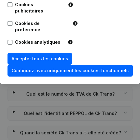
Cookies
publicitaires
Date
Publication
Cookies de
Rubrique Constitution (Nouvelle
préférence
06-07-2021
Personne Morale, Ouverture
Succursale, etc...)
(NL)
Cookies analytiques
Accepter tous les cookies
Continuez avec uniquement les cookies fonctionnels
Questions fréquemment posées
Quel est le numéro de TVA de Ck Trans?
Quel est l'identifiant PEPPOL de Ck Trans?
Quand la société Ck Trans a-t-elle été créée?