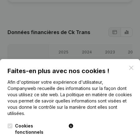
Données financières
de Ck Trans
2025
2024
2023
2022
Clo
Bénéfices/pertes
€
5 122
€
-7 434
€
-2 447
€
8 371
Faites-en plus avec nos cookies !
Afin d'optimiser votre expérience d'utilisateur,
Capitaux propres
€
23 611
€
18 489
€
25 924
€
28 371
Companyweb recueille des informations sur la façon dont
vous utilisez ce site web.
La politique en matière de cookies
Marge brute
€
10 450
€
-3 390
€
3 109
€
13 413
vous permet de savoir quelles informations sont visées et
vous donne le contrôle sur la manière dont elles sont
utilisées.
Cookies
fonctionnels
Publications
de Ck Trans