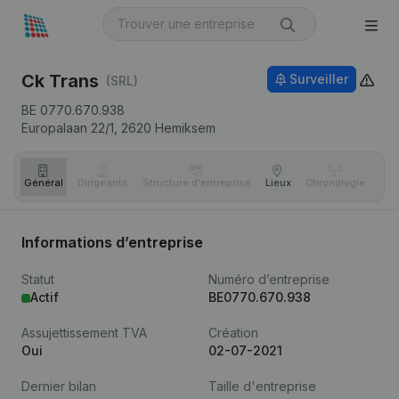
Ck Trans
Surveiller
(SRL)
BE 0770.670.938
Europalaan 22/1,
2620
Hemiksem
Général
Dirigeants
Structure d'entreprise
Lieux
Chronologie
Com
Informations d’entreprise
Statut
Numéro d’entreprise
Actif
BE0770.670.938
Assujettissement TVA
Création
Oui
02-07-2021
Dernier bilan
Taille d'entreprise