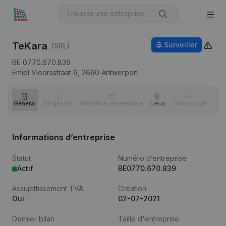
TeKara
Surveiller
(SRL)
BE 0770.670.839
Emiel Vloorsstraat 6,
2660
Antwerpen
Général
Dirigeants
Structure d'entreprise
Lieux
Chronologie
Com
Informations d’entreprise
Statut
Numéro d’entreprise
Actif
BE0770.670.839
Assujettissement TVA
Création
Oui
02-07-2021
Dernier bilan
Taille d'entreprise