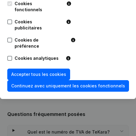
Cookies
fonctionnels
Publications
de TeKara
Cookies
publicitaires
Date
Publication
Cookies de
préférence
Siège Social - Capital - Actions -
03-12-2021
Demissions - Nominations
(NL)
Cookies analytiques
Rubrique Constitution (Nouvelle
06-07-2021
Personne Morale, Ouverture
Accepter tous les cookies
Succursale, etc...)
(NL)
Continuez avec uniquement les cookies fonctionnels
Questions fréquemment posées
Quel est le numéro de TVA de TeKara?