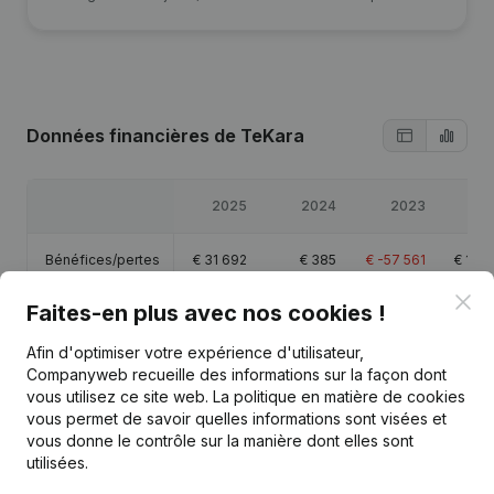
Données financières
de TeKara
2025
2024
2023
20
Bénéfices/pertes
€
31 692
€
385
€
-57 561
€
10 3
Clo
Faites-en plus avec nos cookies !
Capitaux propres
€
-10 163
€
-41 855
€
-42 240
€
15 3
Afin d'optimiser votre expérience d'utilisateur,
Marge brute
€
172 147
€
135 488
€
57 774
€
85 2
Companyweb recueille des informations sur la façon dont
vous utilisez ce site web.
La politique en matière de cookies
vous permet de savoir quelles informations sont visées et
Personnel
4,8
4,4
3,2
vous donne le contrôle sur la manière dont elles sont
utilisées.