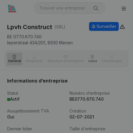
Lpvh Construct
Surveiller
(SRL)
BE 0770.670.740
Ieperstraat 434/201,
8930
Menen
Général
Dirigeants
Structure d'entreprise
Lieux
Chronologie
Com
Informations d’entreprise
Statut
Numéro d’entreprise
Actif
BE0770.670.740
Assujettissement TVA
Création
Oui
02-07-2021
Dernier bilan
Taille d'entreprise