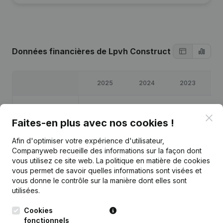
Données financières
de Lpvh Construct
2025
2024
2023
Bénéfices/pertes
€
-42 435
€
349 743
€
-249
€
-5
Clo
Faites-en plus avec nos cookies !
Capitaux propres
€
132 916
€
510 351
€
160 608
€
160
Afin d'optimiser votre expérience d'utilisateur,
Companyweb recueille des informations sur la façon dont
Marge brute
€
-57 138
€
457 078
€
-2 076
€
-8
vous utilisez ce site web.
La politique en matière de cookies
vous permet de savoir quelles informations sont visées et
vous donne le contrôle sur la manière dont elles sont
utilisées.
Cookies
Publications
de Lpvh Construct
fonctionnels