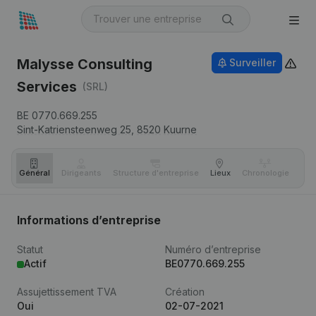
Malysse Consulting
Surveiller
Services
(SRL)
BE 0770.669.255
Sint-Katriensteenweg 25,
8520
Kuurne
Général
Dirigeants
Structure d'entreprise
Lieux
Chronologie
Com
Informations d’entreprise
Statut
Numéro d’entreprise
Actif
BE0770.669.255
Assujettissement TVA
Création
Oui
02-07-2021