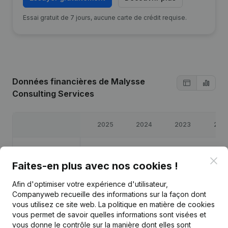
Essai gratuit de 7 jours, aucune carte de crédit requise.
Données financières
de Malysse
Consulting Services
2025
2024
2023
202
Bénéfices/pertes
€
39 639
€
40 201
€
20 711
€
26 39
Clo
Faites-en plus avec nos cookies !
Capitaux propres
€
31 941
€
72 302
€
57 100
€
36 38
Afin d'optimiser votre expérience d'utilisateur,
Companyweb recueille des informations sur la façon dont
Marge brute
€
63 870
€
64 539
€
40 062
€
39 05
vous utilisez ce site web.
La politique en matière de cookies
vous permet de savoir quelles informations sont visées et
vous donne le contrôle sur la manière dont elles sont