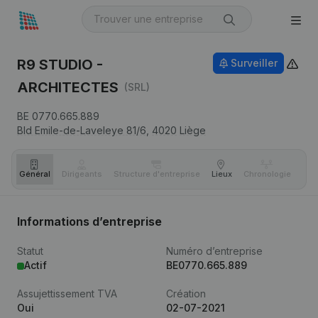
R9 STUDIO -
Surveiller
ARCHITECTES
(SRL)
BE 0770.665.889
Bld Emile-de-Laveleye 81/6,
4020
Liège
Général
Dirigeants
Structure d'entreprise
Lieux
Chronologie
Com
Informations d’entreprise
Statut
Numéro d’entreprise
Actif
BE0770.665.889
Assujettissement TVA
Création
Oui
02-07-2021