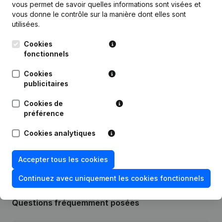
vous permet de savoir quelles informations sont visées et
vous donne le contrôle sur la manière dont elles sont
Personnel
1,7
0,7
0,8
utilisées.
Cookies
fonctionnels
Cookies
Publications
de R9 STUDIO - ARCHITECTES
publicitaires
Cookies de
Date
Publication
préférence
Rubrique Constitution (Nouvelle
Cookies analytiques
06-07-2021
Personne Morale, Ouverture
Succursale, etc...)
Accepter tous les cookies
Continuez avec uniquement les cookies fonctionnels
Questions fréquemment posées