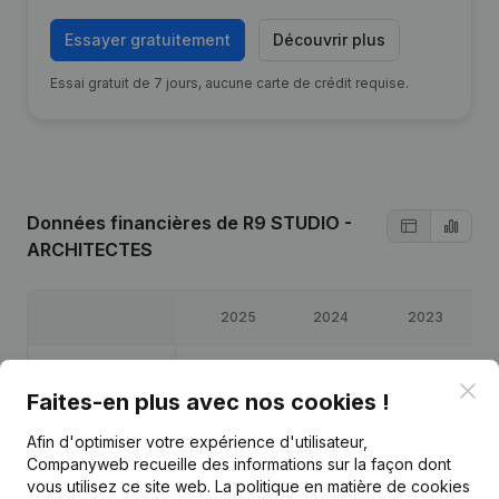
Essayer gratuitement
Découvrir plus
Essai gratuit de 7 jours, aucune carte de crédit requise.
Données financières
de R9 STUDIO -
ARCHITECTES
2025
2024
2023
Bénéfices/pertes
€
247 760
€
100 857
€
101 759
€
1
Clo
Faites-en plus avec nos cookies !
Capitaux propres
€
129 283
€
296 895
€
408 038
€
30
Afin d'optimiser votre expérience d'utilisateur,
Companyweb recueille des informations sur la façon dont
Marge brute
€
529 272
€
206 547
€
192 269
€
29
vous utilisez ce site web.
La politique en matière de cookies