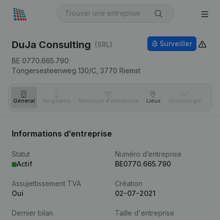
DuJa Consulting
Surveiller
(SRL)
BE 0770.665.790
Tongersesteenweg 130/C,
3770
Riemst
Général
Dirigeants
Structure d'entreprise
Lieux
Chronologie
Com
Informations d’entreprise
Statut
Numéro d’entreprise
Actif
BE0770.665.790
Assujettissement TVA
Création
Oui
02-07-2021
Dernier bilan
Taille d'entreprise