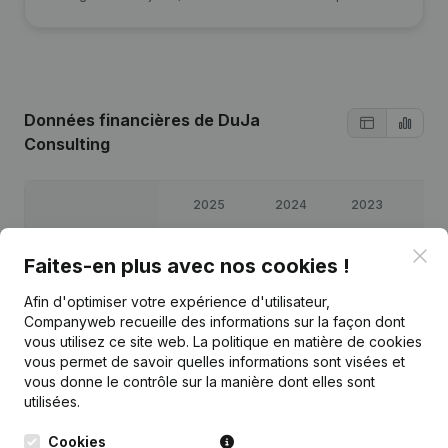
Données financières
de DuJa
Consulting
2025
2024
2023
20
Clo
Bénéfices/pertes
€
105 557
€
84 218
€
48 320
€
43 6
Faites-en plus avec nos cookies !
Afin d'optimiser votre expérience d'utilisateur,
Capitaux propres
€
31 575
€
179 018
€
95 372
€
47 8
Companyweb recueille des informations sur la façon dont
vous utilisez ce site web.
La politique en matière de cookies
Marge brute
€
141 021
€
106 984
€
62 268
€
60 0
vous permet de savoir quelles informations sont visées et
vous donne le contrôle sur la manière dont elles sont
utilisées.
Cookies