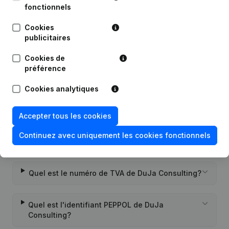
fonctionnels
Publications
de DuJa Consulting
Cookies
publicitaires
Date
Publication
Cookies de
Rubrique Constitution (Nouvelle
préférence
06-07-2021
Personne Morale, Ouverture
Succursale, etc...)
(NL)
Cookies analytiques
Accepter tous les cookies
Continuez avec uniquement les cookies fonctionnels
Questions fréquemment posées
Quel est le numéro de TVA de DuJa Consulting?
Quel est l'identifiant PEPPOL de DuJa
Consulting?