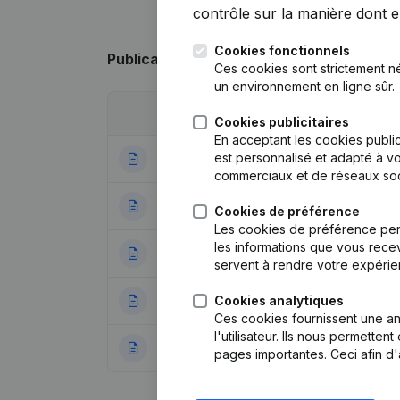
contrôle sur la manière dont ell
Cookies fonctionnels
Publications
de Condor Bidco
Ces cookies sont strictement n
un environnement en ligne sûr.
Date
Publication
Cookies publicitaires
En acceptant les cookies public
est personnalisé et adapté à vo
04-12-2025
Siège Social
commerciaux et de réseaux soc
16-10-2025
Demissions, Nomi
Cookies de préférence
Les cookies de préférence per
les informations que vous recev
07-08-2024
Demissions, Nomi
servent à rendre votre expérie
Cookies analytiques
22-12-2022
Statuts (Traducti
Ces cookies fournissent une ana
l'utilisateur. Ils nous permette
14-06-2022
Statuts (Traducti
pages importantes. Ceci afin d'