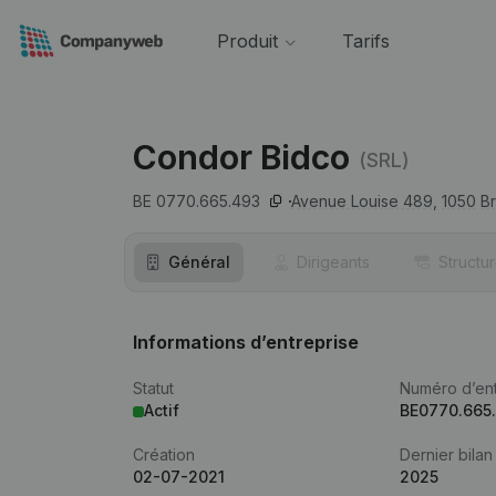
Produit
Tarifs
Condor Bidco
(SRL)
BE 0770.665.493
Avenue Louise 489,
1050
Br
Général
Dirigeants
Structu
Informations d’entreprise
Statut
Numéro d’ent
Actif
BE0770.665
Création
Dernier bilan
02-07-2021
2025