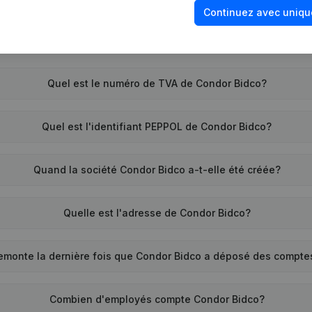
Continuez avec uniqu
Quel est le numéro de TVA de Condor Bidco?
Quel est l'identifiant PEPPOL de Condor Bidco?
Quand la société Condor Bidco a-t-elle été créée?
Quelle est l'adresse de Condor Bidco?
emonte la dernière fois que Condor Bidco a déposé des compte
Combien d'employés compte Condor Bidco?