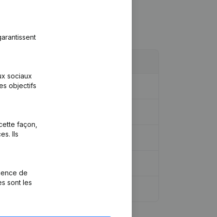
arantissent
aux sociaux
es objectifs
cette façon,
s. Ils
rience de
es sont les