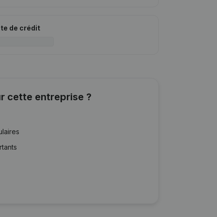
ite de crédit
r cette entreprise ?
ulaires
rtants