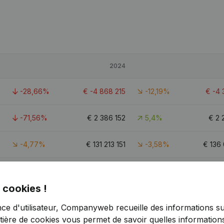
5
2024
6
-28,66%
€
-4 868 215
-12,19%
€
-4 
6
-71,56%
€
2 386 152
5,4%
€
2 
5
-4,77%
€
131 213 151
-3,58%
€
136
3
-191,02%
€
489 855
41,5%
€
 cookies !
7
1,2
nce d'utilisateur, Companyweb recueille des informations su
tière de cookies
vous permet de savoir quelles informations