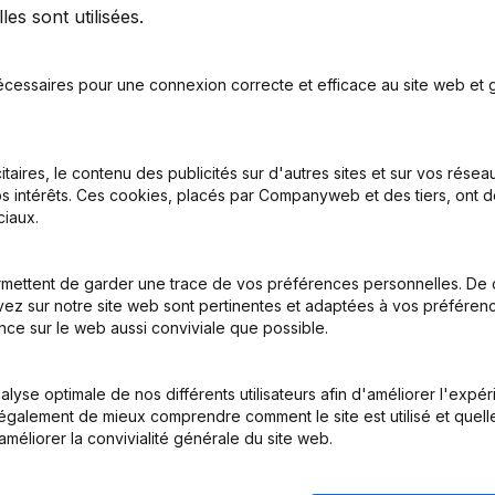
es sont utilisées.
écessaires pour une connexion correcte et efficace au site web et g
itaires, le contenu des publicités sur d'autres sites et sur vos rése
s intérêts. Ces cookies, placés par Companyweb et des tiers, ont d
iaux.
nations
mettent de garder une trace de vos préférences personnelles. De 
ez sur notre site web sont pertinentes et adaptées à vos préférence
nations
nce sur le web aussi conviviale que possible.
on, Coordination, Autres Modifications, …)
lyse optimale de nos différents utilisateurs afin d'améliorer l'expé
nt également de mieux comprendre comment le site est utilisé et quell
on, Coordination, Autres Modifications, …) - Capital, Actions
améliorer la convivialité générale du site web.