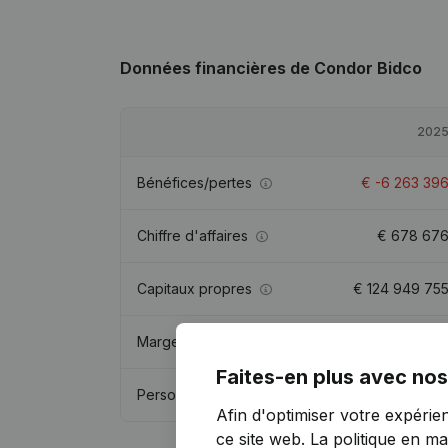
Données financières
de Condor Bidco
202
Bénéfices/pertes
€
-6 263 39
Chiffre d'affaires
€
678 67
Capitaux propres
€
124 949 75
Marge brute
€
-445 84
Faites-en plus avec nos
Personnel
1,
Afin d'optimiser votre expérie
ce site web.
La politique en ma