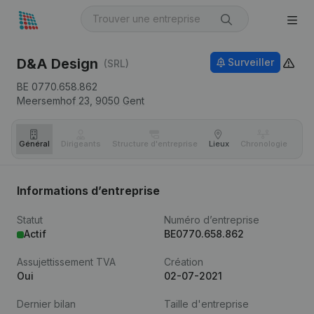
D&A Design
Surveiller
(SRL)
BE 0770.658.862
Meersemhof 23,
9050
Gent
Général
Dirigeants
Structure d'entreprise
Lieux
Chronologie
Com
Informations d’entreprise
Statut
Numéro d’entreprise
Actif
BE0770.658.862
Assujettissement TVA
Création
Oui
02-07-2021
Dernier bilan
Taille d'entreprise