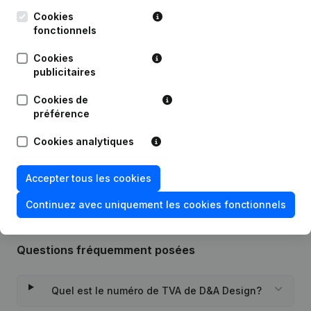
Cookies
fonctionnels
Publications
de D&A Design
Cookies
publicitaires
Date
Publication
Cookies de
31-05-2024
Demissions - Nominations
(NL)
préférence
Cookies analytiques
Rubrique Constitution (Nouvelle
06-07-2021
Personne Morale, Ouverture
Succursale, etc...)
(NL)
Accepter tous les cookies
Continuez avec uniquement les cookies fonctionnels
Questions fréquemment posées
Quel est le numéro de TVA de D&A Design?