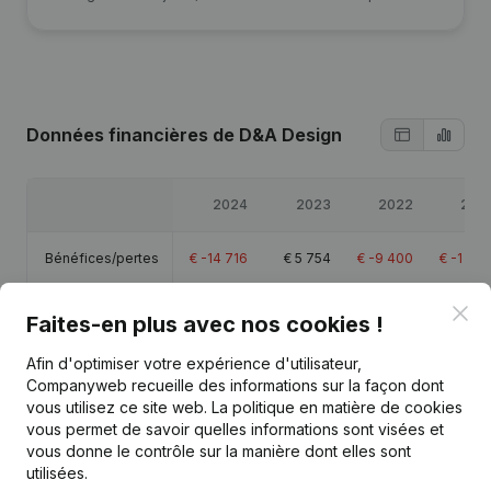
Données financières
de D&A Design
2024
2023
2022
202
Bénéfices/pertes
€
-14 716
€
5 754
€
-9 400
€
-1 63
Clo
Capitaux propres
€
-14 996
€
-280
€
-6 034
€
3 36
Faites-en plus avec nos cookies !
Afin d'optimiser votre expérience d'utilisateur,
Marge brute
€
-14 173
€
47 892
€
-9 241
€
-1 23
Companyweb recueille des informations sur la façon dont
vous utilisez ce site web.
La politique en matière de cookies
Personnel
1
vous permet de savoir quelles informations sont visées et
vous donne le contrôle sur la manière dont elles sont
utilisées.