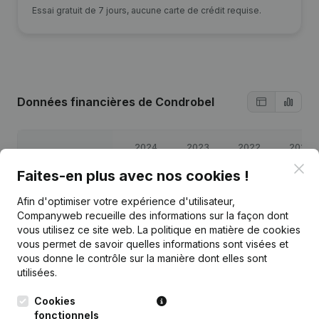
Essai gratuit de 7 jours, aucune carte de crédit requise.
Données financières
de Condrobel
2024
2023
2022
2021
Clo
Faites-en plus avec nos cookies !
Bénéfices/pertes
€
8 960
€
3 044
€
5 418
€
2 239
Afin d'optimiser votre expérience d'utilisateur,
Companyweb recueille des informations sur la façon dont
Capitaux propres
€
32 583
€
25 419
€
12 658
€
7 239
vous utilisez ce site web.
La politique en matière de cookies
vous permet de savoir quelles informations sont visées et
Marge brute
€
25 212
€
14 332
€
17 822
€
7 038
vous donne le contrôle sur la manière dont elles sont
utilisées.
Cookies
fonctionnels