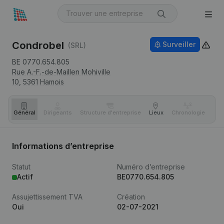
Condrobel
Surveiller
(SRL)
BE 0770.654.805
Rue A.-F.-de-Maillen Mohiville
10,
5361
Hamois
Général
Dirigeants
Structure d'entreprise
Lieux
Chronologie
Com
Informations d’entreprise
Statut
Numéro d’entreprise
Actif
BE0770.654.805
Assujettissement TVA
Création
Oui
02-07-2021