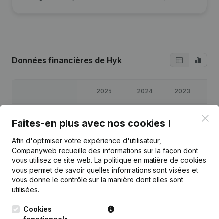
Données financières
de Hyk
2025
2024
2023
20
Bénéfices/pertes
€
1 298
€
-47 309
€
-6 762
€
3 
Clo
Faites-en plus avec nos cookies !
Capitaux propres
€
-47 668
€
-48 966
€
-1 657
€
5 
Afin d'optimiser votre expérience d'utilisateur,
Companyweb recueille des informations sur la façon dont
vous utilisez ce site web.
La politique en matière de cookies
Marge brute
€
76 468
€
29 393
€
64 896
€
52 
vous permet de savoir quelles informations sont visées et
vous donne le contrôle sur la manière dont elles sont
Personnel
0,6
0,6
0,7
utilisées.
Cookies
fonctionnels