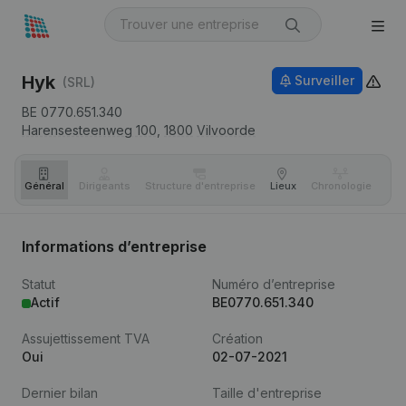
Hyk
Surveiller
(SRL)
BE 0770.651.340
Harensesteenweg 100,
1800
Vilvoorde
Général
Dirigeants
Structure d'entreprise
Lieux
Chronologie
Com
Informations d’entreprise
Statut
Numéro d’entreprise
Actif
BE0770.651.340
Assujettissement TVA
Création
Oui
02-07-2021
Dernier bilan
Taille d'entreprise