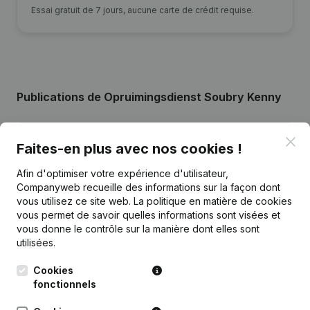
Essai gratuit de 7 jours, aucune carte de crédit requise.
Publications
de Opruimingsdienst Soubry Kenny
Date
Publication
Clo
Faites-en plus avec nos cookies !
Afin d'optimiser votre expérience d'utilisateur,
21-11-2022
Demissions - Nominations
(NL)
Companyweb recueille des informations sur la façon dont
vous utilisez ce site web.
La politique en matière de cookies
06-12-2021
Demissions - Nominations
(NL)
vous permet de savoir quelles informations sont visées et
vous donne le contrôle sur la manière dont elles sont
14-10-2021
Demissions - Nominations
(NL)
utilisées.
Cookies
Rubrique Constitution (Nouvelle
fonctionnels
06-07-2021
Personne Morale, Ouverture
Succursale, etc...)
(NL)