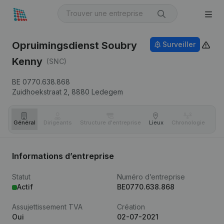
Opruimingsdienst Soubry
Surveiller
Kenny
(SNC)
BE 0770.638.868
Zuidhoekstraat 2,
8880
Ledegem
Général
Dirigeants
Structure d'entreprise
Lieux
Chronologie
Com
Informations d’entreprise
Statut
Numéro d’entreprise
Actif
BE0770.638.868
Assujettissement TVA
Création
Oui
02-07-2021