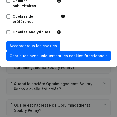
Cookies
publicitaires
Cookies de
préférence
Questions fréquemment posées
Cookies analytiques
Quel est le numéro de TVA de Opruimingsdienst
Accepter tous les cookies
Soubry Kenny?
Continuez avec uniquement les cookies fonctionnels
Quel est l'identifiant PEPPOL de
Opruimingsdienst Soubry Kenny?
Quand la société Opruimingsdienst Soubry
Kenny a-t-elle été créée?
Quelle est l'adresse de Opruimingsdienst
Soubry Kenny?