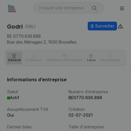
Godri
Surveiller
(SRL)
BE 0770.636.888
Rue des Ménages 2,
1000
Bruxelles
Général
Dirigeants
Structure d'entreprise
Lieux
Chronologie
Com
Informations d’entreprise
Statut
Numéro d’entreprise
Actif
BE0770.636.888
Assujettissement TVA
Création
Oui
02-07-2021
Dernier bilan
Taille d'entreprise