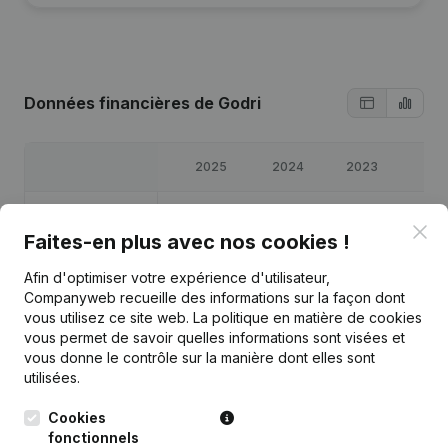
Données financières
de Godri
2025
2024
2023
202
Bénéfices/pertes
€
11 197
€
16 696
€
6 904
€
72 2
Clo
Faites-en plus avec nos cookies !
Capitaux propres
€
108 057
€
96 860
€
80 164
€
73 2
Afin d'optimiser votre expérience d'utilisateur,
Companyweb recueille des informations sur la façon dont
Marge brute
€
93 818
€
82 258
€
68 148
€
113 9
vous utilisez ce site web.
La politique en matière de cookies
vous permet de savoir quelles informations sont visées et
vous donne le contrôle sur la manière dont elles sont
utilisées.
Cookies
Publications
de Godri
fonctionnels