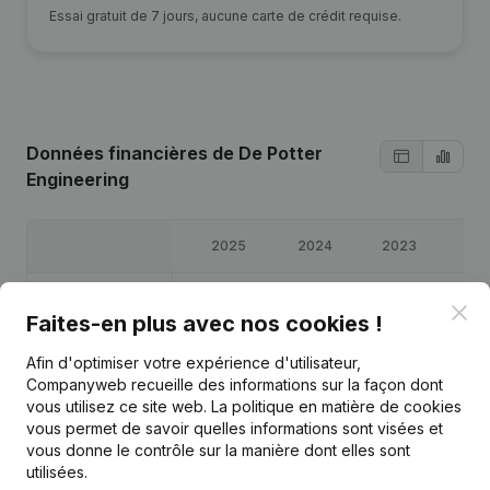
Essai gratuit de 7 jours, aucune carte de crédit requise.
Données financières
de De Potter
Engineering
2025
2024
2023
20
Bénéfices/pertes
€
48 923
€
61 673
€
56 706
€
93 9
Clo
Faites-en plus avec nos cookies !
Capitaux propres
€
266 215
€
217 292
€
155 619
€
98 9
Afin d'optimiser votre expérience d'utilisateur,
Companyweb recueille des informations sur la façon dont
vous utilisez ce site web.
La politique en matière de cookies
Marge brute
€
76 664
€
92 508
€
107 152
€
122 0
vous permet de savoir quelles informations sont visées et
vous donne le contrôle sur la manière dont elles sont
utilisées.