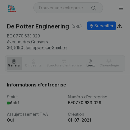
De Potter Engineering
Surveiller
(SRL)
BE 0770.633.029
Avenue des Cerisiers
36,
5190
Jemeppe-sur-Sambre
Général
Dirigeants
Structure d'entreprise
Lieux
Chronologie
Com
Informations d’entreprise
Statut
Numéro d’entreprise
Actif
BE0770.633.029
Assujettissement TVA
Création
Oui
01-07-2021