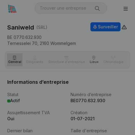
Saniweld
Surveiller
(SRL)
BE 0770.632.930
Ternesselei 70,
2160
Wommelgem
Général
Dirigeants
Structure d'entreprise
Lieux
Chronologie
Com
Informations d’entreprise
Statut
Numéro d’entreprise
Actif
BE0770.632.930
Assujettissement TVA
Création
Oui
01-07-2021
Dernier bilan
Taille d'entreprise