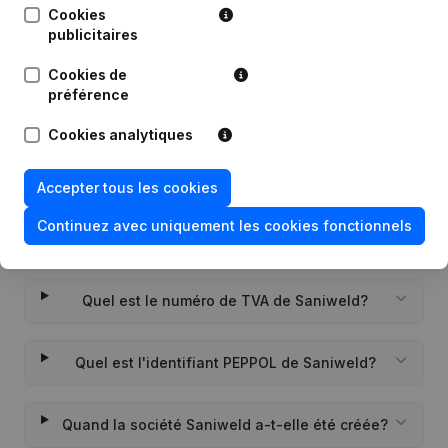
Cookies
publicitaires
Date
Publication
Cookies de
Rubrique Constitution (Nouvelle
préférence
05-07-2021
Personne Morale, Ouverture
Succursale, etc...)
(NL)
Cookies analytiques
Accepter tous les cookies
Continuez avec uniquement les cookies fonctionnels
Questions fréquemment posées
Quel est le numéro de TVA de Saniweld?
Quel est l'identifiant PEPPOL de Saniweld?
Quand la société Saniweld a-t-elle été créée?