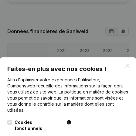
Données financières
de Saniweld
2024
2023
2022
2021
Clo
Bénéfices/pertes
€
4 424
€
3 334
€
20 337
€
24 932
Faites-en plus avec nos cookies !
Afin d'optimiser votre expérience d'utilisateur,
Capitaux propres
€
55 027
€
50 602
€
47 269
€
26 932
Companyweb recueille des informations sur la façon dont
vous utilisez ce site web.
La politique en matière de cookies
Marge brute
€
12 602
€
9 356
€
26 431
€
31 350
vous permet de savoir quelles informations sont visées et
vous donne le contrôle sur la manière dont elles sont
utilisées.
Cookies
fonctionnels
Publications
de Saniweld