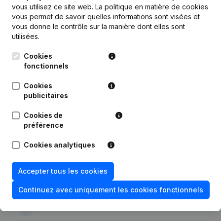
vous utilisez ce site web.
La politique en matière de cookies
vous permet de savoir quelles informations sont visées et
Publications
de Sphere.Work
vous donne le contrôle sur la manière dont elles sont
utilisées.
Cookies
Date
Publication
fonctionnels
Statuts (Traduction, Coordination,
Cookies
12-02-2026
Autres Modifications, …) -
publicitaires
Demissions - Nominations
(NL)
Cookies de
26-03-2025
Demissions - Nominations
(NL)
préférence
Statuts (Traduction, Coordination,
Cookies analytiques
17-06-2024
Autres Modifications, …) -
Demissions - Nominations
(NL)
Accepter tous les cookies
24-07-2023
Siège Social
(NL)
Continuez avec uniquement les cookies fonctionnels
19-12-2022
Demissions - Nominations
(NL)