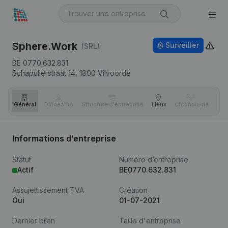
Sphere.Work
Surveiller
(SRL)
BE 0770.632.831
Schapulierstraat 14,
1800
Vilvoorde
Général
Dirigeants
Structure d'entreprise
Lieux
Chronologie
Com
Informations d’entreprise
Statut
Numéro d’entreprise
Actif
BE0770.632.831
Assujettissement TVA
Création
Oui
01-07-2021
Dernier bilan
Taille d'entreprise