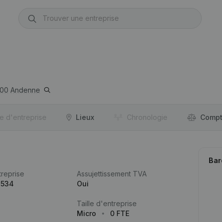
00
Andenne
re d'entreprise
Lieux
Chronologie
Compt
Bar
reprise
Assujettissement TVA
.534
Oui
Taille d'entreprise
Micro
0 FTE