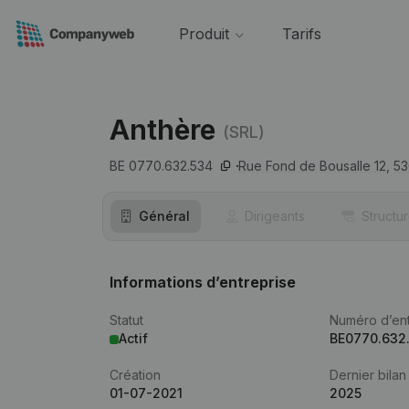
Produit
Tarifs
Anthère
(SRL)
BE 0770.632.534
Rue Fond de Bousalle 12,
53
Général
Dirigeants
Structu
Informations d’entreprise
Statut
Numéro d’ent
Actif
BE0770.632
Création
Dernier bilan
01-07-2021
2025