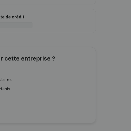
ite de crédit
r cette entreprise ?
ulaires
rtants