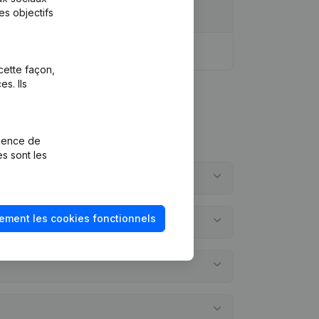
es objectifs
cette façon,
s. Ils
rience de
es sont les
ement les cookies fonctionnels