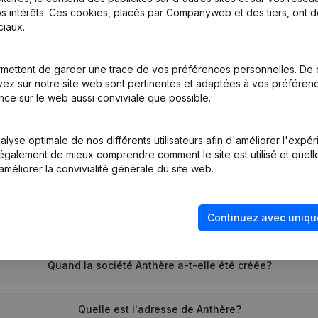
s intérêts. Ces cookies, placés par Companyweb et des tiers, ont d
iaux.
tion (Nouvelle Personne Morale, Ouverture Succursale, etc...)
mettent de garder une trace de vos préférences personnelles. De 
ez sur notre site web sont pertinentes et adaptées à vos préférence
nce sur le web aussi conviviale que possible.
lyse optimale de nos différents utilisateurs afin d'améliorer l'expé
nt également de mieux comprendre comment le site est utilisé et quell
améliorer la convivialité générale du site web.
Quel est le numéro de TVA de Anthère?
Continuez avec uniqu
Quel est l'identifiant PEPPOL de Anthère?
Quand la société Anthère a-t-elle été créée?
Quelle est l'adresse de Anthère?