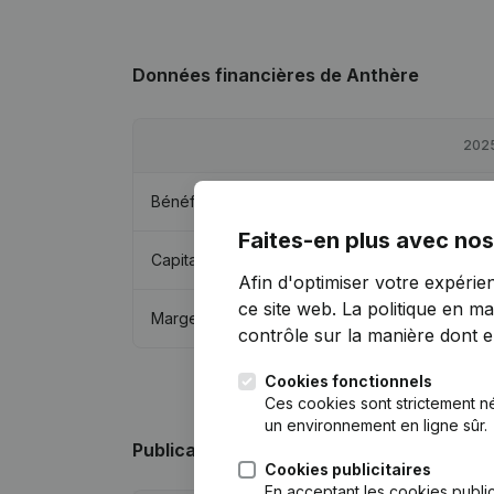
Données financières
de Anthère
202
Bénéfices/pertes
€
72 09
Faites-en plus avec nos
Capitaux propres
€
57 44
Afin d'optimiser votre expérie
ce site web.
La politique en ma
Marge brute
€
103 35
contrôle sur la manière dont ell
Cookies fonctionnels
Ces cookies sont strictement n
un environnement en ligne sûr.
Publications
de Anthère
Cookies publicitaires
En acceptant les cookies public