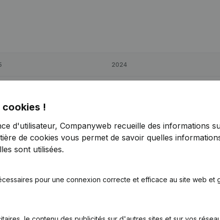
5
2024
1
> 1000%
€
3 642
-94,08%
 cookies !
6
-54,17%
€
125 356
2,99%
nce d'utilisateur, Companyweb recueille des informations su
tière de cookies
vous permet de savoir quelles informations
7
262,42%
€
28 519
-65%
es sont utilisées.
écessaires pour une connexion correcte et efficace au site web et g
itaires, le contenu des publicités sur d'autres sites et sur vos rése