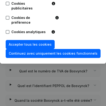
Cookies
publicitaires
Date
Publication
Cookies de
Rubrique Constitution (Nouvelle
préférence
05-07-2021
Personne Morale, Ouverture
Succursale, etc...)
(NL)
Cookies analytiques
Accepter tous les cookies
Continuez avec uniquement les cookies fonctionnels
Questions fréquemment posées
Quel est le numéro de TVA de Bosvynck?
Quel est l'identifiant PEPPOL de Bosvynck?
Quand la société Bosvynck a-t-elle été créée?