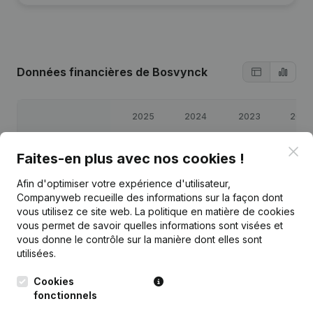
Données financières
de Bosvynck
2025
2024
2023
2022
Clo
Bénéfices/pertes
€
30 592
€
3 802
€
16 859
€
13 165
Faites-en plus avec nos cookies !
Afin d'optimiser votre expérience d'utilisateur,
Capitaux propres
€
32 616
€
32 024
€
47 778
€
30 919
Companyweb recueille des informations sur la façon dont
vous utilisez ce site web.
La politique en matière de cookies
Marge brute
€
57 181
€
25 659
€
34 522
€
21 274
vous permet de savoir quelles informations sont visées et
vous donne le contrôle sur la manière dont elles sont
utilisées.
Cookies
fonctionnels
Publications
de Bosvynck