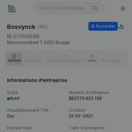
Bosvynck
Surveiller
(SRL)
BE 0770.632.138
Muizenoorstraat 7,
8200
Brugge
Général
Dirigeants
Structure d'entreprise
Lieux
Chronologie
Com
Informations d’entreprise
Statut
Numéro d’entreprise
Actif
BE0770.632.138
Assujettissement TVA
Création
Oui
01-07-2021
Dernier bilan
Taille d'entreprise