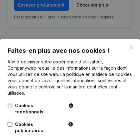
Essayer gratuitement
Découvrir plus
Essai gratuit de 7 jours, aucune carte de crédit requise.
Clo
Faites-en plus avec nos cookies !
Publications
de G.P.W.
Afin d'optimiser votre expérience d'utilisateur,
Companyweb recueille des informations sur la façon dont
vous utilisez ce site web.
La politique en matière de cookies
Date
Publication
vous permet de savoir quelles informations sont visées et
vous donne le contrôle sur la manière dont elles sont
Rubrique Constitution (Nouvelle
utilisées.
05-07-2021
Personne Morale, Ouverture
Succursale, etc...)
Cookies
fonctionnels
Cookies
publicitaires
Questions fréquemment posées