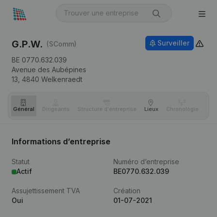
G.P.W.
Surveiller
(SComm)
BE 0770.632.039
Avenue des Aubépines
13,
4840
Welkenraedt
Général
Dirigeants
Structure d'entreprise
Lieux
Chronologie
Com
Informations d’entreprise
Statut
Numéro d’entreprise
Actif
BE0770.632.039
Assujettissement TVA
Création
Oui
01-07-2021