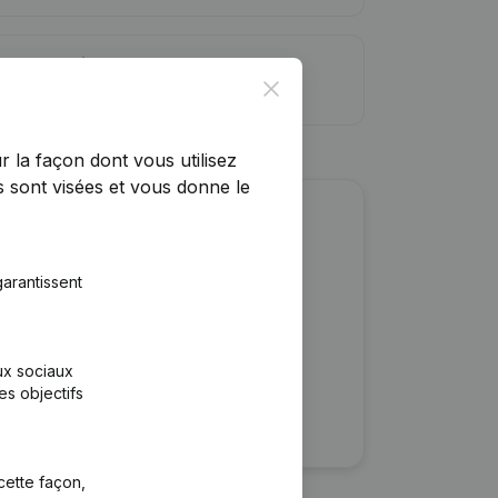
ite de crédit
Close
r la façon dont vous utilisez
 sont visées et vous donne le
r cette entreprise ?
arantissent
ulaires
rtants
aux sociaux
es objectifs
cette façon,