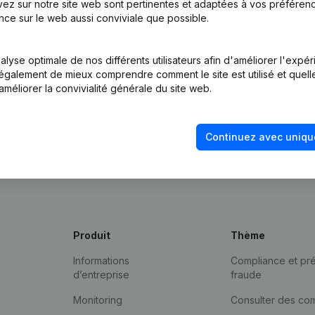
ez sur notre site web sont pertinentes et adaptées à vos préférence
nce sur le web aussi conviviale que possible.
lyse optimale de nos différents utilisateurs afin d'améliorer l'expé
nt également de mieux comprendre comment le site est utilisé et quell
améliorer la convivialité générale du site web.
Continuez avec uniqu
Produit
Thème
Informations
Compliance et pré
d’entreprise
fraude
Monitoring
Consulter des co