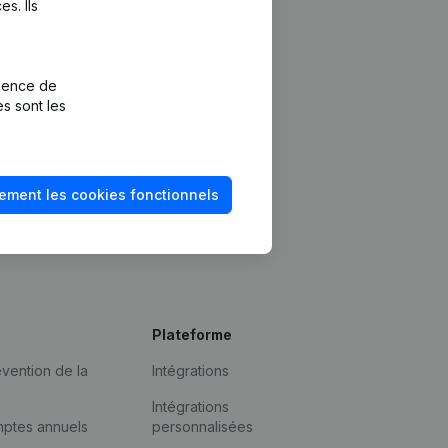
s. Ils
rience de
es sont les
ement les cookies fonctionnels
Plateforme
vention de la
Intégrations
Intégrations
mptes annuels
personnalisées