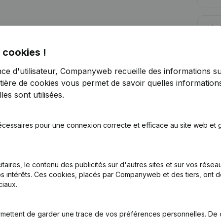
Lim
 cookies !
nce d'utilisateur, Companyweb recueille des informations su
tière de cookies
vous permet de savoir quelles informations
es sont utilisées.
Vous recherchez plus d’informations su
Consulter la santé en un coup d'oeil
écessaires pour une connexion correcte et efficace au site web et g
Choisissez des informations rapides ou des détails gran
Recevez des mises à jour sur les développements impo
itaires, le contenu des publicités sur d'autres sites et sur vos rése
Essayer gratuitement
Découvrir plus
s intérêts. Ces cookies, placés par Companyweb et des tiers, ont d
iaux.
Essai gratuit de 7 jours, aucune carte de crédit requise.
mettent de garder une trace de vos préférences personnelles. De 