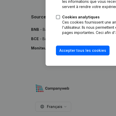
les informations que vous recev
servent à rendre votre expérie
Sources
Cookies analytiques
Ces cookies fournissent une ana
l'utilisateur. Ils nous permette
BNB
- Banque Nationale de Belgique
pages importantes. Ceci afin d'
BCE
- Banque-Carrefour des Entreprises
Moniteur
- Publications par le Moniteur Belge
Accepter tous les cookies
Français