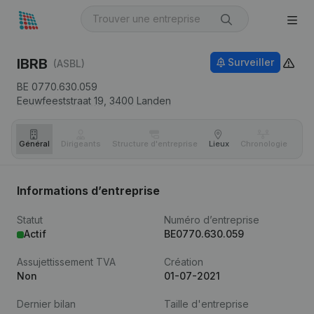
IBRB
Surveiller
(ASBL)
BE 0770.630.059
Eeuwfeeststraat 19,
3400
Landen
Général
Dirigeants
Structure d'entreprise
Lieux
Chronologie
Com
Informations d’entreprise
Statut
Numéro d’entreprise
Actif
BE0770.630.059
Assujettissement TVA
Création
Non
01-07-2021
Dernier bilan
Taille d'entreprise