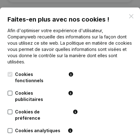
Clo
Faites-en plus avec nos cookies !
Afin d'optimiser votre expérience d'utilisateur,
Publications
de IBRB
Companyweb recueille des informations sur la façon dont
vous utilisez ce site web.
La politique en matière de cookies
vous permet de savoir quelles informations sont visées et
Date
Publication
vous donne le contrôle sur la manière dont elles sont
utilisées.
Rubrique Constitution (Nouvelle
05-07-2021
Personne Morale, Ouverture
Cookies
Succursale, etc...)
(NL)
fonctionnels
Cookies
publicitaires
Cookies de
Questions fréquemment posées
préférence
Cookies analytiques
Quel est le numéro d'entreprise de Iku Bassa?