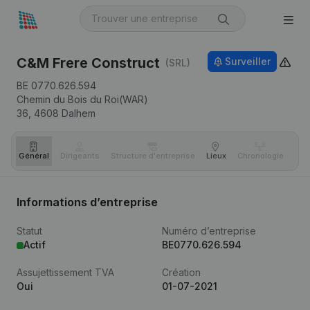
C&M Frere Construct
Surveiller
(SRL)
BE 0770.626.594
Chemin du Bois du Roi(WAR)
36,
4608
Dalhem
Général
Dirigeants
Structure d'entreprise
Lieux
Chronologie
Com
Informations d’entreprise
Statut
Numéro d’entreprise
Actif
BE0770.626.594
Assujettissement TVA
Création
Oui
01-07-2021