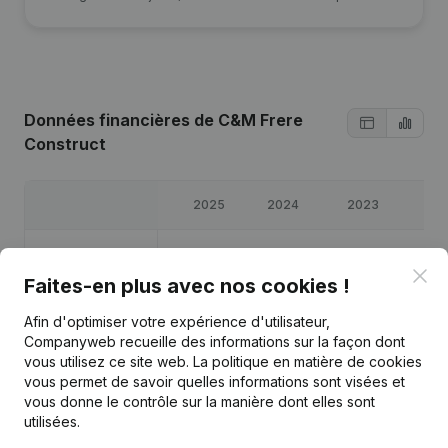
Données financières
de C&M Frere
Construct
2025
2024
2023
202
Bénéfices/pertes
€
90 322
€
71 877
€
63 286
€
50 37
Clo
Faites-en plus avec nos cookies !
Capitaux propres
€
2 000
€
2 000
€
135 054
€
71 7
Afin d'optimiser votre expérience d'utilisateur,
Companyweb recueille des informations sur la façon dont
Marge brute
€
118 403
€
94 921
€
85 099
€
68 42
vous utilisez ce site web.
La politique en matière de cookies
vous permet de savoir quelles informations sont visées et
vous donne le contrôle sur la manière dont elles sont
utilisées.