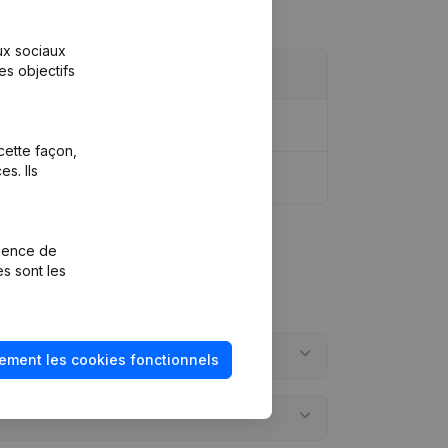
aux sociaux
es objectifs
cette façon,
s. Ils
rience de
es sont les
ement les cookies fonctionnels