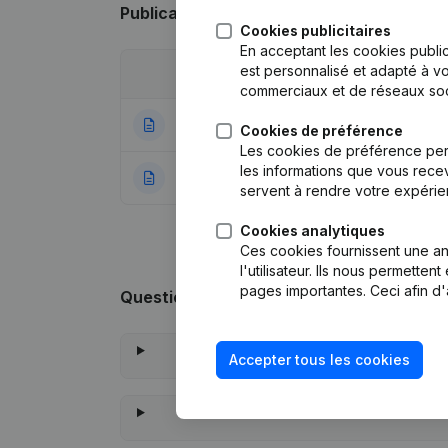
Publications
de Jsv Metalen
Cookies publicitaires
En acceptant les cookies public
est personnalisé et adapté à vo
Date
Publication
commerciaux et de réseaux soc
06-06-2023
Siège Social
(NL)
Cookies de préférence
Les cookies de préférence per
les informations que vous recev
05-07-2021
Rubrique Constitu
servent à rendre votre expérie
Cookies analytiques
Ces cookies fournissent une ana
l'utilisateur. Ils nous permette
pages importantes. Ceci afin d'
Questions fréquemment posées
Accepter tous les cookies