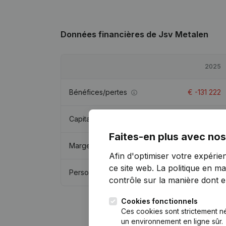
Données financières
de Jsv Metalen
2025
Bénéfices/pertes
€
-131 222
Capitaux propres
€
282 124
Faites-en plus avec nos
Marge brute
€
202 407
Afin d'optimiser votre expérie
ce site web.
La politique en ma
Personnel
1
contrôle sur la manière dont ell
Cookies fonctionnels
Ces cookies sont strictement n
un environnement en ligne sûr.