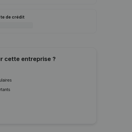
ite de crédit
r cette entreprise ?
ulaires
rtants