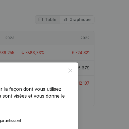
Table
Graphique
2023
2022
239 255
-883,73%
€
-24 321
736 424
-24,52%
€
975 679
Close
€
-4 080
66,39%
€
-12 137
r la façon dont vous utilisez
 sont visées et vous donne le
0,9
arantissent