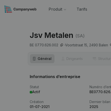
Produit
Tarifs
Jsv Metalen
(SA)
BE 0770.626.002
Voortstraat 15,
2490
Balen
Général
Dirigeants
Structu
Informations d’entreprise
Statut
Numéro d’ent
Actif
BE0770.626
Création
Dernier bilan
01-07-2021
2025