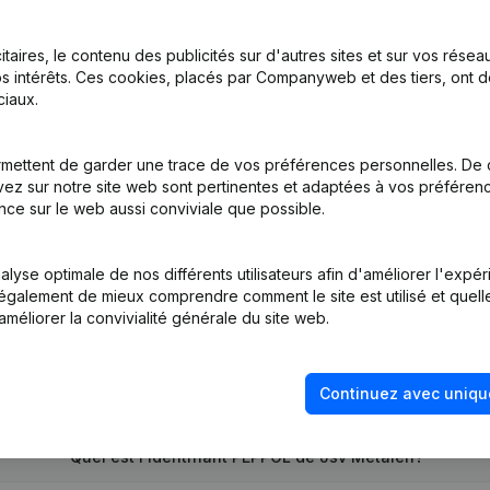
itaires, le contenu des publicités sur d'autres sites et sur vos rése
s intérêts. Ces cookies, placés par Companyweb et des tiers, ont d
iaux.
mettent de garder une trace de vos préférences personnelles. De 
ez sur notre site web sont pertinentes et adaptées à vos préférence
tion (Nouvelle Personne Morale, Ouverture Succursale, etc...)
(NL)
nce sur le web aussi conviviale que possible.
lyse optimale de nos différents utilisateurs afin d'améliorer l'expé
nt également de mieux comprendre comment le site est utilisé et quell
améliorer la convivialité générale du site web.
Quel est le numéro de TVA de Jsv Metalen?
Continuez avec uniqu
Quel est l'identifiant PEPPOL de Jsv Metalen?