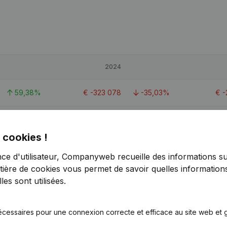
2024
59,38%
€
-323 078
-35,03%
€
-
-31,75%
€
413 346
-43,87%
€
 cookies !
415,53%
€
-64 149
< -1000%
nce d'utilisateur, Companyweb recueille des informations su
tière de cookies
vous permet de savoir quelles informations
1
es sont utilisées.
écessaires pour une connexion correcte et efficace au site web et g