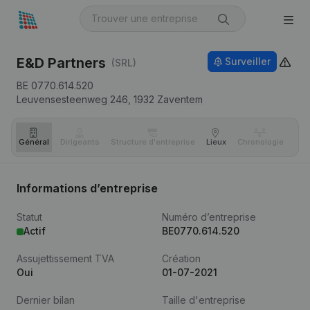
E&D Partners
Surveiller
(SRL)
BE 0770.614.520
Leuvensesteenweg 246,
1932
Zaventem
Général
Dirigeants
Structure d'entreprise
Lieux
Chronologie
Com
Informations d’entreprise
Statut
Numéro d’entreprise
Actif
BE0770.614.520
Assujettissement TVA
Création
Oui
01-07-2021
Dernier bilan
Taille d'entreprise