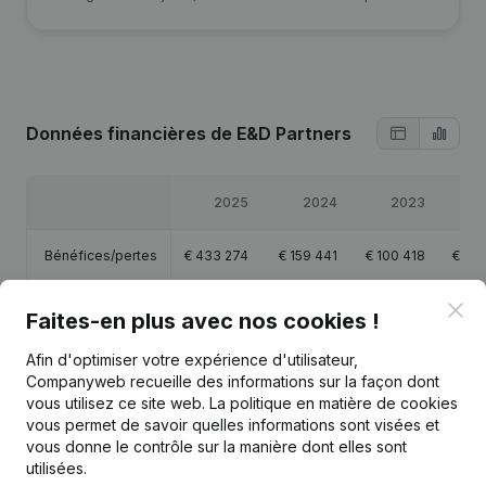
Données financières
de E&D Partners
2025
2024
2023
2
Bénéfices/pertes
€
433 274
€
159 441
€
100 418
€
53 
Clo
Capitaux propres
€
48 722
€
315 449
€
156 007
€
55 
Faites-en plus avec nos cookies !
Afin d'optimiser votre expérience d'utilisateur,
Marge brute
€
617 074
€
282 972
€
139 417
€
68 
Companyweb recueille des informations sur la façon dont
vous utilisez ce site web.
La politique en matière de cookies
Personnel
2,3
1,1
0,6
vous permet de savoir quelles informations sont visées et
vous donne le contrôle sur la manière dont elles sont
utilisées.