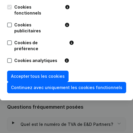
Cookies
fonctionnels
Publications
de E&D Partners
Cookies
publicitaires
Date
Publication
Cookies de
29-07-2022
Siège Social
(NL)
préférence
Cookies analytiques
Rubrique Constitution (Nouvelle
05-07-2021
Personne Morale, Ouverture
Succursale, etc...)
(NL)
Accepter tous les cookies
Continuez avec uniquement les cookies fonctionnels
Questions fréquemment posées
Quel est le numéro de TVA de E&D Partners?