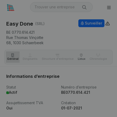
Easy Done
Surveiller
(SRL)
BE 0770.614.421
Rue Thomas Vinçotte
68,
1030
Schaerbeek
Général
Dirigeants
Structure d'entreprise
Lieux
Chronologie
Com
Informations d’entreprise
Statut
Numéro d’entreprise
Actif
BE0770.614.421
Assujettissement TVA
Création
Oui
01-07-2021