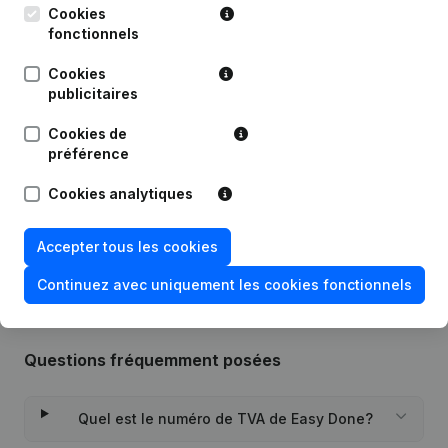
Cookies
fonctionnels
Publications
de Easy Done
Cookies
publicitaires
Date
Publication
Cookies de
préférence
01-06-2023
Siège Social
Cookies analytiques
Rubrique Constitution (Nouvelle
05-07-2021
Personne Morale, Ouverture
Succursale, etc...)
Accepter tous les cookies
Continuez avec uniquement les cookies fonctionnels
Questions fréquemment posées
Quel est le numéro de TVA de Easy Done?