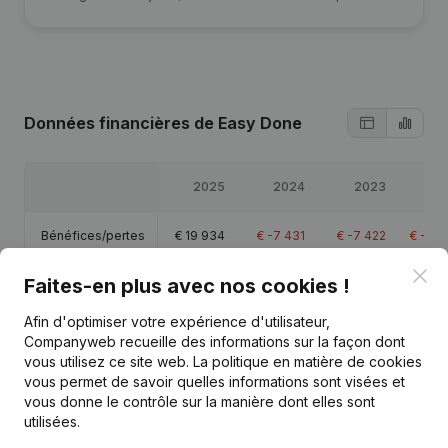
Données financières
de Easy Done
2025
2024
2023
2
Bénéfices/pertes
€
19 934
€
-7 431
€
-7 422
€
-16 
Clo
Faites-en plus avec nos cookies !
Capitaux propres
€
-17 243
€
-37 178
€
-29 747
€
-22 
Afin d'optimiser votre expérience d'utilisateur,
Marge brute
€
23 583
€
-4 052
€
88
€
6 
Companyweb recueille des informations sur la façon dont
vous utilisez ce site web.
La politique en matière de cookies
vous permet de savoir quelles informations sont visées et
Personnel
0,3
vous donne le contrôle sur la manière dont elles sont
utilisées.