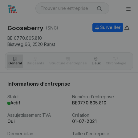
Gooseberry
Surveiller
(SNC)
BE 0770.605.810
Bistweg 66,
2520
Ranst
Général
Dirigeants
Structure d'entreprise
Lieux
Chronologie
Com
Informations d’entreprise
Statut
Numéro d’entreprise
Actif
BE0770.605.810
Assujettissement TVA
Création
Oui
01-07-2021
Dernier bilan
Taille d'entreprise