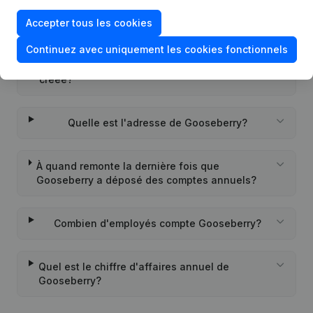
Quel est l'identifiant PEPPOL de Gooseberry?
Accepter tous les cookies
Continuez avec uniquement les cookies fonctionnels
Quand la société Gooseberry a-t-elle été
créée?
Quelle est l'adresse de Gooseberry?
À quand remonte la dernière fois que
Gooseberry a déposé des comptes annuels?
Combien d'employés compte Gooseberry?
Quel est le chiffre d'affaires annuel de
Gooseberry?