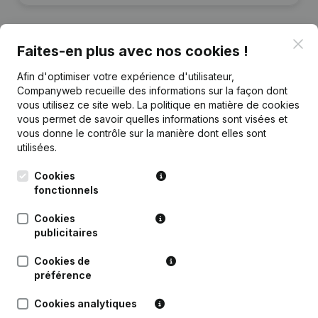
Clo
Faites-en plus avec nos cookies !
Publications
de Gooseberry
Afin d'optimiser votre expérience d'utilisateur,
Companyweb recueille des informations sur la façon dont
vous utilisez ce site web.
La politique en matière de cookies
Date
Publication
vous permet de savoir quelles informations sont visées et
vous donne le contrôle sur la manière dont elles sont
utilisées.
Rubrique Constitution (Nouvelle
05-07-2021
Personne Morale, Ouverture
Succursale, etc...)
(NL)
Cookies
fonctionnels
Cookies
publicitaires
Questions fréquemment posées
Cookies de
préférence
Quel est le numéro de TVA de Gooseberry?
Cookies analytiques