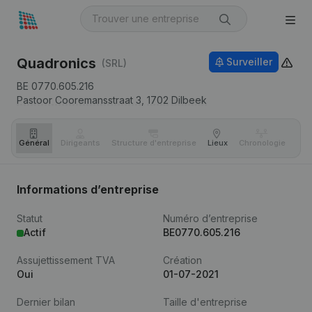
Quadronics
Surveiller
(SRL)
BE 0770.605.216
Pastoor Cooremansstraat 3,
1702
Dilbeek
Général
Dirigeants
Structure d'entreprise
Lieux
Chronologie
Com
Informations d’entreprise
Statut
Numéro d’entreprise
Actif
BE0770.605.216
Assujettissement TVA
Création
Oui
01-07-2021
Dernier bilan
Taille d'entreprise