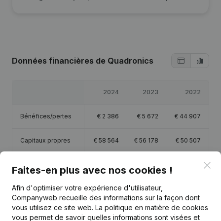
Données financières
de Quadronics
2024
2023
2022
Bénéfices/pertes
€
2 386
€
5 672
€
44 907
Capitaux propres
€
58 564
€
56 178
€
50 507
Clo
Marge brute
€
95 598
€
53 137
€
78 842
Faites-en plus avec nos cookies !
Afin d'optimiser votre expérience d'utilisateur,
Companyweb recueille des informations sur la façon dont
vous utilisez ce site web.
La politique en matière de cookies
vous permet de savoir quelles informations sont visées et