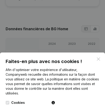
Données financières
de BG Home
2024
2023
2022
Bénéfices/pertes
€
-8 756
€
-9 424
€
-14 256
Clo
Faites-en plus avec nos cookies !
Chiffre d'affaires
€
48 343
€
43 162
€
16 660
Afin d'optimiser votre expérience d'utilisateur,
Companyweb recueille des informations sur la façon dont
Capitaux propres
€
-31 035
€
-22 280
€
-12 856
vous utilisez ce site web.
La politique en matière de cookies
vous permet de savoir quelles informations sont visées et
vous donne le contrôle sur la manière dont elles sont
Marge brute
€
47 104
€
39 883
€
9 252
utilisées.
Cookies