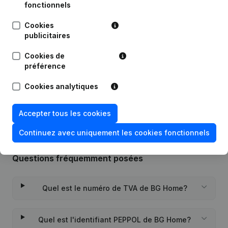
fonctionnels
Cookies
Publications
de BG Home
publicitaires
Cookies de
Date
Publication
préférence
Rubrique Constitution (Nouvelle
Cookies analytiques
05-07-2021
Personne Morale, Ouverture
Succursale, etc...)
(NL)
Accepter tous les cookies
Continuez avec uniquement les cookies fonctionnels
Questions fréquemment posées
Quel est le numéro de TVA de BG Home?
Quel est l'identifiant PEPPOL de BG Home?