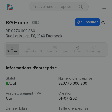
BG Home
Surveiller
(SRL)
BE 0770.600.860
Rue Louis Hap 131,
1040
Etterbeek
Général
Dirigeants
Structure d'entreprise
Lieux
Chronologie
Com
Informations d’entreprise
Statut
Numéro d’entreprise
Actif
BE0770.600.860
Assujettissement TVA
Création
Oui
01-07-2021
Dernier bilan
Taille d'entreprise