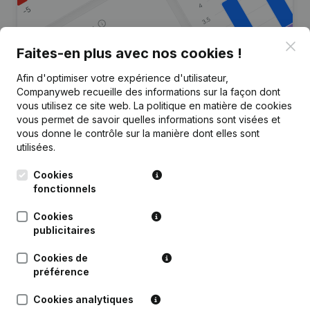
Clo
Faites-en plus avec nos cookies !
Afin d'optimiser votre expérience d'utilisateur,
Vous recherchez plus
Companyweb recueille des informations sur la façon dont
d’informations sur cette entreprise
vous utilisez ce site web.
La politique en matière de cookies
?
vous permet de savoir quelles informations sont visées et
vous donne le contrôle sur la manière dont elles sont
utilisées.
Consulter la santé en un coup d'oeil
Choisissez des informations rapides ou des détails
Cookies
granulaires
fonctionnels
Recevez des mises à jour sur les développements
Cookies
importants
publicitaires
Essayer gratuitement
Découvrir plus
Cookies de
préférence
Essai gratuit de 7 jours, aucune carte de crédit requise.
Cookies analytiques