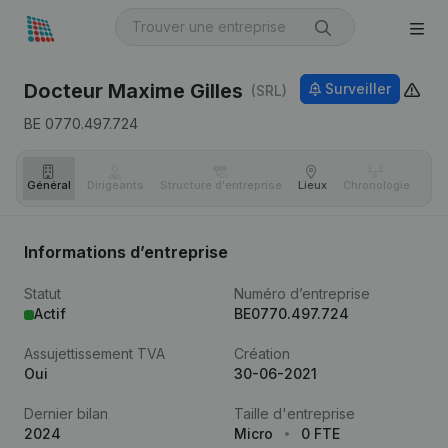
Docteur Maxime Gilles
Surveiller
(SRL)
BE 0770.497.724
Général
Dirigeants
Structure d'entreprise
Lieux
Chronologie
Com
Informations d’entreprise
Statut
Numéro d’entreprise
Actif
BE0770.497.724
Assujettissement TVA
Création
Oui
30-06-2021
Dernier bilan
Taille d'entreprise
2024
Micro
0 FTE