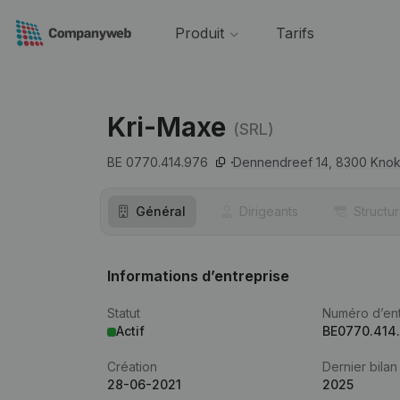
Produit
Tarifs
Kri-Maxe
(SRL)
BE 0770.414.976
Dennendreef 14,
8300
Knok
Général
Dirigeants
Structu
Informations d’entreprise
Statut
Numéro d’ent
Actif
BE0770.414
Création
Dernier bilan
28-06-2021
2025