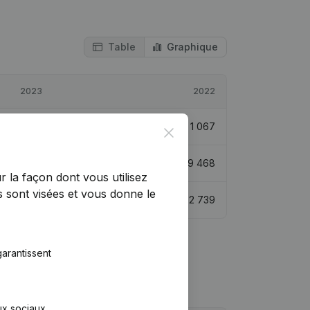
Table
Graphique
2023
2022
€
32 461
> 1000%
€
1 067
Close
€
41 929
342,85%
€
9 468
r la façon dont vous utilisez
 sont visées et vous donne le
€
41 846
> 1000%
€
2 739
arantissent
aux sociaux