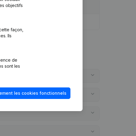
es objectifs
cette façon,
s. Ils
rience de
es sont les
ement les cookies fonctionnels