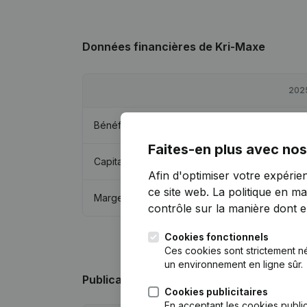
Données financières
de Kri-Maxe
202
Bénéfices/pertes
€
20 45
Faites-en plus avec nos
Capitaux propres
€
9 46
Afin d'optimiser votre expérie
ce site web.
La politique en ma
Marge brute
€
28 15
contrôle sur la manière dont ell
Cookies fonctionnels
Ces cookies sont strictement n
un environnement en ligne sûr.
Publications
de Kri-Maxe
Cookies publicitaires
En acceptant les cookies public