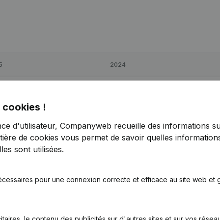
5
2024
2
57,54%
€
12 983
-60,01%
 cookies !
9
-82,76%
€
54 912
30,96%
nce d'utilisateur, Companyweb recueille des informations su
tière de cookies
vous permet de savoir quelles informations
5
53,18%
€
18 380
-56,08%
es sont utilisées.
écessaires pour une connexion correcte et efficace au site web et g
itaires, le contenu des publicités sur d'autres sites et sur vos rése