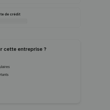
ite de crédit
r cette entreprise ?
ulaires
rtants