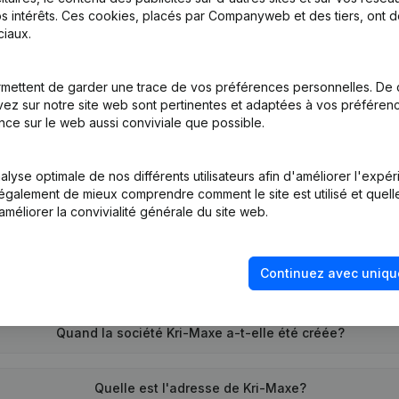
s intérêts. Ces cookies, placés par Companyweb et des tiers, ont d
iaux.
tion (Nouvelle Personne Morale, Ouverture Succursale, etc...)
(NL)
mettent de garder une trace de vos préférences personnelles. De 
ez sur notre site web sont pertinentes et adaptées à vos préférence
nce sur le web aussi conviviale que possible.
lyse optimale de nos différents utilisateurs afin d'améliorer l'expé
nt également de mieux comprendre comment le site est utilisé et quell
améliorer la convivialité générale du site web.
Quel est le numéro de TVA de Kri-Maxe?
Continuez avec uniqu
Quel est l'identifiant PEPPOL de Kri-Maxe?
Quand la société Kri-Maxe a-t-elle été créée?
Quelle est l'adresse de Kri-Maxe?