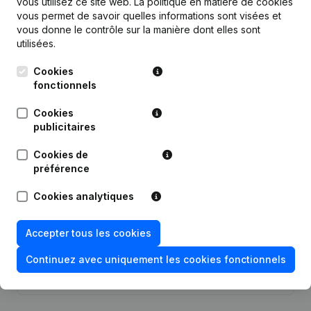
vous utilisez ce site web.
La politique en matière de cookies
vous permet de savoir quelles informations sont visées et
vous donne le contrôle sur la manière dont elles sont
utilisées.
Cookies
Publications
de Capo Projects
fonctionnels
Cookies
Date
Publication
publicitaires
Cookies de
12-06-2025
Demissions, Nominations
préférence
Statuts (Traduction, Coordination,
Cookies analytiques
Autres Modifications, …) -
30-12-2024
Denomination - Demissions,
Nominations
Accepter tous les cookies
Rubrique Constitution (Nouvelle
Continuez avec uniquement les cookies fonctionnels
04-05-2021
Personne Morale, Ouverture
Succursale, etc...)