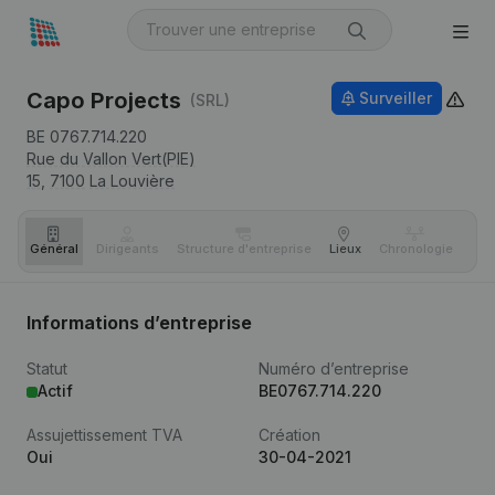
Capo Projects
Surveiller
(SRL)
BE 0767.714.220
Rue du Vallon Vert(PIE)
15,
7100
La Louvière
Général
Dirigeants
Structure d'entreprise
Lieux
Chronologie
Com
Informations d’entreprise
Statut
Numéro d’entreprise
Actif
BE0767.714.220
Assujettissement TVA
Création
Oui
30-04-2021