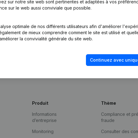
ez sur notre site web sont pertinentes et adaptées à vos préférence
nce sur le web aussi conviviale que possible.
lyse optimale de nos différents utilisateurs afin d'améliorer l'expé
nt également de mieux comprendre comment le site est utilisé et quell
améliorer la convivialité générale du site web.
Continuez avec uniqu
Produit
Thème
Informations
Compliance et pré
d’entreprise
fraude
Monitoring
Consulter des co