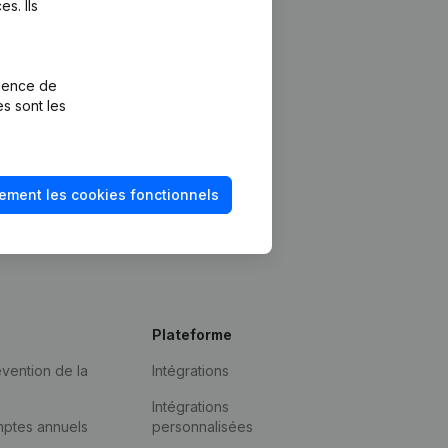
s. Ils
rience de
es sont les
ement les cookies fonctionnels
Plateforme
vention de la
Intégrations
Intégrations
mptes annuels
personnalisées