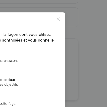
ite de crédit
Close
r la façon dont vous utilisez
 sont visées et vous donne le
r cette entreprise ?
arantissent
ulaires
rtants
aux sociaux
es objectifs
cette façon,