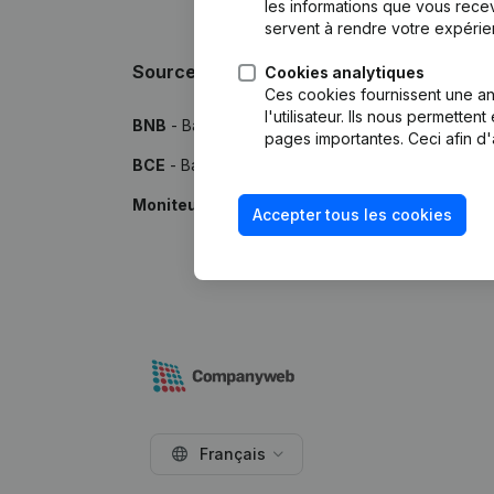
les informations que vous recev
servent à rendre votre expérie
Sources
Cookies analytiques
Ces cookies fournissent une ana
l'utilisateur. Ils nous permette
BNB
- Banque Nationale de Belgique
pages importantes. Ceci afin d'
BCE
- Banque-Carrefour des Entreprises
Moniteur
- Publications par le Moniteur Belge
Accepter tous les cookies
Français