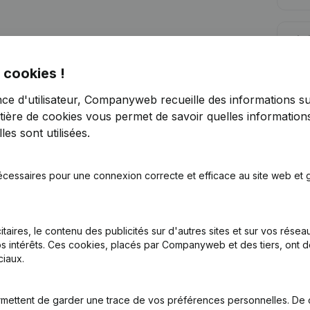
Lim
 cookies !
nce d'utilisateur, Companyweb recueille des informations su
tière de cookies
vous permet de savoir quelles informations
es sont utilisées.
Vous recherchez plus d’informations su
Consulter la santé en un coup d'oeil
écessaires pour une connexion correcte et efficace au site web et g
Choisissez des informations rapides ou des détails gran
Recevez des mises à jour sur les développements impo
itaires, le contenu des publicités sur d'autres sites et sur vos rése
Essayer gratuitement
Découvrir plus
s intérêts. Ces cookies, placés par Companyweb et des tiers, ont d
iaux.
Essai gratuit de 7 jours, aucune carte de crédit requise.
mettent de garder une trace de vos préférences personnelles. De 