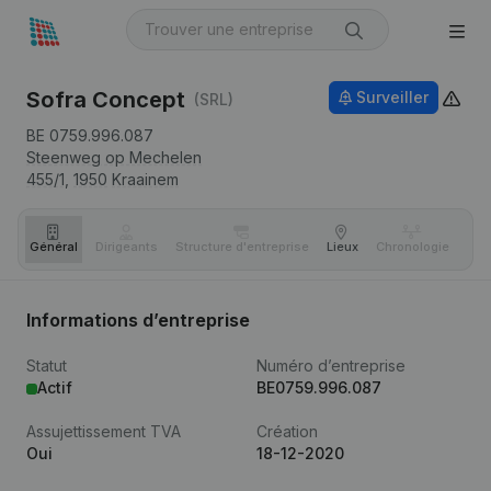
Sofra Concept
Surveiller
(SRL)
BE 0759.996.087
Steenweg op Mechelen
455/1,
1950
Kraainem
Général
Dirigeants
Structure d'entreprise
Lieux
Chronologie
Com
Informations d’entreprise
Statut
Numéro d’entreprise
Actif
BE0759.996.087
Assujettissement TVA
Création
Oui
18-12-2020