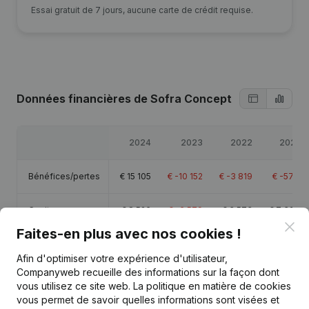
Essai gratuit de 7 jours, aucune carte de crédit requise.
Données financières
de Sofra Concept
2024
2023
2022
2021
Bénéfices/pertes
€
15 105
€
-10 152
€
-3 819
€
-578
Capitaux propres
€
8 526
€
-6 579
€
3 573
€
7 392
Clo
Faites-en plus avec nos cookies !
Marge brute
€
24 316
€
8 936
€
-946
€
3 220
Afin d'optimiser votre expérience d'utilisateur,
Companyweb recueille des informations sur la façon dont
Personnel
0,4
vous utilisez ce site web.
La politique en matière de cookies
vous permet de savoir quelles informations sont visées et