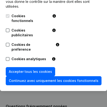
vous donne le contrôle sur la manière dont elles sont
utilisées.
Cookies
Publications
de Sofra Concept
fonctionnels
Cookies
Date
Publication
publicitaires
Capital - Actions - Demissions -
Cookies de
04-11-2025
Nominations
(NL)
préférence
Cookies analytiques
21-11-2023
Demissions - Nominations
(NL)
Rubrique Constitution (Nouvelle
Accepter tous les cookies
22-12-2020
Personne Morale, Ouverture
Succursale, etc...)
(NL)
Continuez avec uniquement les cookies fonctionnels
Questions fréquemment posées